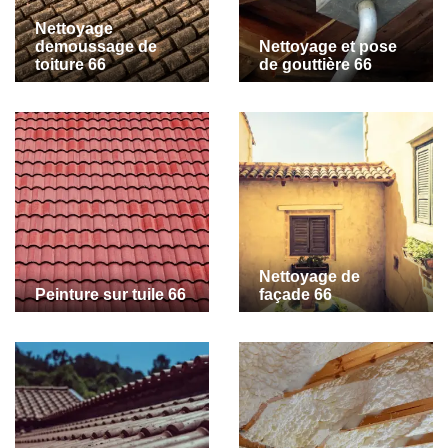
Nettoyage
demoussage de
Nettoyage et pose
toiture 66
de gouttière 66
Nettoyage de
Peinture sur tuile 66
façade 66