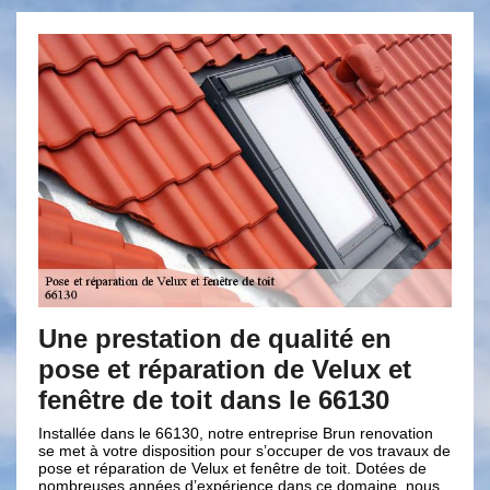
ion de qualité en
Pose et réparatio
aration de Velux et
fenêtre de toit av
oit dans le 66130
renovation : le me
30, notre entreprise Brun renovation
L’installation de velux ou fenêtr
sition pour s’occuper de vos travaux de
courante et très recommandée p
 Velux et fenêtre de toit. Dotées de
conceptions. De ce fait, il est é
d’expérience dans ce domaine, nous
et réparation est très fréquent 