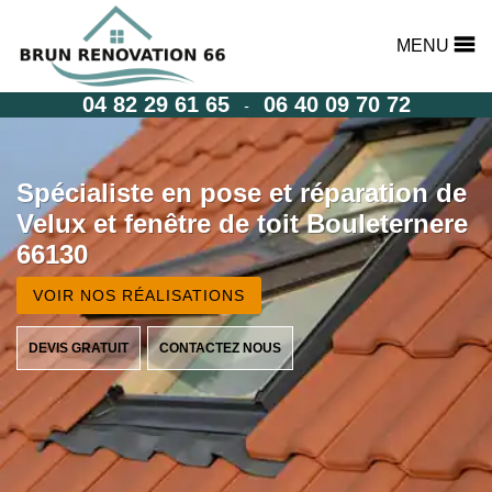
MENU
04 82 29 61 65
06 40 09 70 72
-
Spécialiste en pose et réparation de
Velux et fenêtre de toit Bouleternere
66130
VOIR NOS RÉALISATIONS
DEVIS GRATUIT
CONTACTEZ NOUS