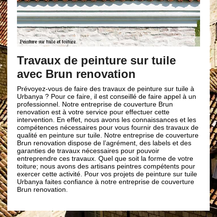
Tout sur la peinture sur tuile
ile
La toiture tient un rôle important pour la protection de votr
maison. Il faut donc en prendre soin et l’application de
peinture de toit est une intervention à prendre en compte.
Les tuiles, qu’elles soient en béton ou en terre cuite, sont
ur tuile à
déjà protégées par une couche de peinture qui renforce
 appel à un
leurs éclats et leurs étanchéités. Toutefois, les effets de la
run
pluie et du soleil ainsi que les souillures peuvent détériorer
te
cette peinture de protection après un certain temps. D’où l
nces et les
nécessité de réaliser une peinture sur tuile. Vous pouvez
 travaux de
faire confiance à notre entreprise Brun renovation pour s’e
e couverture
occuper.
ls et des
e de votre
tents pour
re sur tuile
couverture