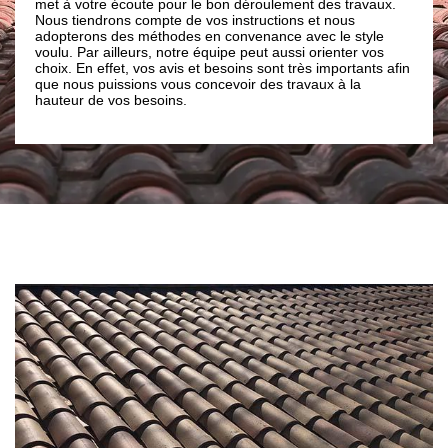
 travaux.
de la rapidité de notre intervention, des ouvriers
us
professionnels et sérieux. Après les interventions de nos
e style
artisans couvreurs dans la journée, ils nettoieront le
ter vos
chantier pour qu’il reste toujours propre. Mis à part cela,
ortants afin
nous suggérons également des prestations de qualité au
 la
meilleur prix à Urbanya.