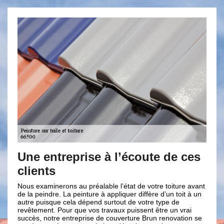
de ces
Vos avantages avec le couvreur
Brun renovation
iture avant
En engageant Brun renovation, vous aurez à faire avec un
n toit à un
vrai professionnel en travaux de peinture sur tuile. Notre
 de
équipe dynamique et sérieuse réalise un travail bien
un vrai
soigné. Avec nous vous bénéficierez de solution adaptée à
ovation se
votre besoin, de conseil pour l’élaboration de votre projet,