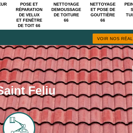
EUR
POSE ET
NETTOYAGE
NETTOYAGE
PEI
RÉPARATION
DEMOUSSAGE
ET POSE DE
DE VELUX
DE TOITURE
GOUTTIÈRE
TUI
ET FENÊTRE
66
66
DE TOIT 66
VOIR NOS RÉAL
Saint Feliu