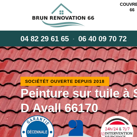
COUVR
66
04 82 29 61 65
06 40 09 70 72
-
SOCIÉTÉT OUVERTE DEPUIS 2018
Peinture sur tuile à 
D Avall 66170