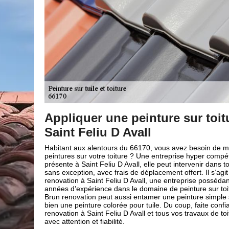
toiture à
Travaux de peinture sur t
renovation
oin de mettre des
Prévoyez-vous de faire des travaux de peinture 
er compétente est
Avall ? Pour ce faire, il est conseillé de faire a
ir dans tout le 66170
Notre entreprise de couverture Brun renovation
Il s’agit du Brun
effectuer cette intervention. En effet, nous av
possédant plusieurs
les compétences nécessaires pour vous fournir
 sur toiture. En outre
en peinture sur tuile. Notre entreprise de couv
simple sur tuile ou
dispose de l’agrément, des labels et des garan
ite confiance au Brun
nécessaires pour pouvoir entreprendre ces trav
x de toiture seront faits
forme de votre toiture; nous avons des artisan
pour exercer cette activité. Pour vos projets de 