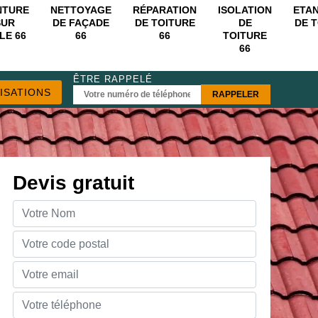
NTURE
NETTOYAGE
RÉPARATION
ISOLATION
ETA
SUR
DE FAÇADE
DE TOITURE
DE
DE 
LE 66
66
66
TOITURE
66
ÊTRE RAPPELÉ
ISATIONS
Devis gratuit