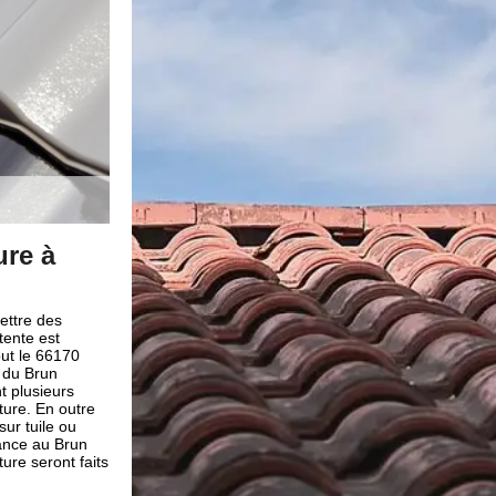
uile avec Brun
Entamer une demande de
peinture sur toiture à Sai
sur tuile à Saint Feliu D
Le fait de peindre votre toiture assure grav
ppel à un professionnel.
avant de faire une peinture sur vos toits, il f
 est à votre service pour
demande de devis. Puisque le devis est impo
ons les connaissances et
déroulement d’un travail, il faut le confier à
 des travaux de qualité
genre Brun renovation à Saint Feliu D Aval
erture Brun renovation
devis chez Brun renovation ne nécessite au
ties de travaux
totalement gratuit. De plus, leur compétence 
aux. Quel que soit la
du 66170 en matière de devis en peinture, al
s peintres compétents
renovation.
peinture sur tuile Saint