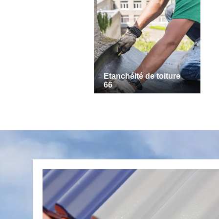
Etanchéité de toiture
66