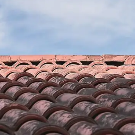
 devis en
Appliquer une peinture 
nt Feliu D Avall
Saint Feliu D Avall
ement son étanchéité mais
Habitant aux alentours du 66170, vous ave
aut d’abord faire une
peintures sur votre toiture ? Une entrepri
rtant pour le bon
présente à Saint Feliu D Avall, elle peut in
 une entreprise expérimentée
sans exception, avec frais de déplacement of
l. Entamer une demande de
renovation à Saint Feliu D Avall, une entre
cun engagement et
années d’expérience dans le domaine de pei
est totalement le meilleur
Brun renovation peut aussi entamer une pei
ors faites confiance à Brun
bien une peinture colorée pour tuile. Du co
renovation à Saint Feliu D Avall et tous vos 
avec attention et fiabilité.