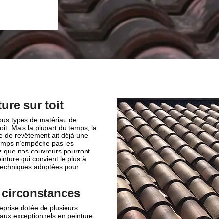
se de couverture Brun
ure sur toit
tous types de matériau de
oit. Mais la plupart du temps, la
ype de revêtement ait déjà une
 temps n’empêche pas les
ez que nos couvreurs pourront
einture qui convient le plus à
es techniques adoptées pour
s circonstances
eprise dotée de plusieurs
vaux exceptionnels en peinture