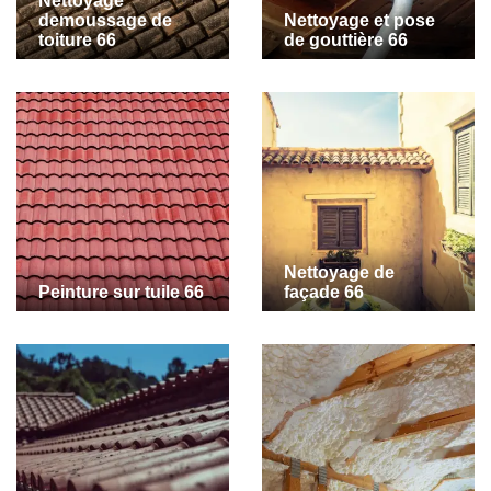
Nettoyage
demoussage de
Nettoyage et pose
toiture 66
de gouttière 66
Nettoyage de
Peinture sur tuile 66
façade 66