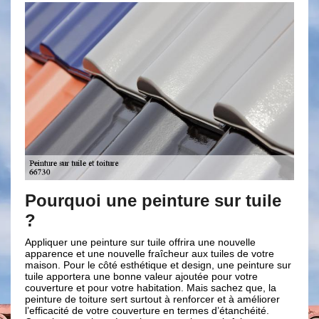
uoi une peinture sur tuile
Travaux de 
avec Brun 
une peinture sur tuile offrira une nouvelle
Prévoyez-vous de fai
 et une nouvelle fraîcheur aux tuiles de votre
Rabouillet ? Pour ce f
our le côté esthétique et design, une peinture sur
un professionnel. No
ortera une bonne valeur ajoutée pour votre
renovation est à votr
e et pour votre habitation. Mais sachez que, la
intervention. En effe
e toiture sert surtout à renforcer et à améliorer
compétences nécessa
té de votre couverture en termes d’étanchéité.
qualité en peinture s