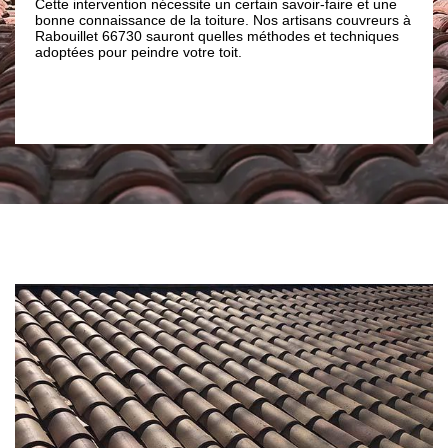
rvention nécessite un certain savoir-faire et une
Brun renovation disp
naissance de la toiture. Nos artisans couvreurs à
garanties de travaux
t 66730 sauront quelles méthodes et techniques
entreprendre ces tra
pour peindre votre toit.
toiture; nous avons 
exercer cette activité
Rabouillet faites con
Brun renovation.