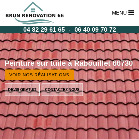
MENU
04 82 29 61 65
06 40 09 70 72
-
Peinture sur tuile à Rabouillet 66730
VOIR NOS RÉALISATIONS
DEVIS GRATUIT
CONTACTEZ NOUS