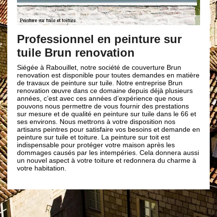
Faire appe
peinture s
essionnel en peinture sur
e Brun renovation
Une maison qui po
plus pour la sécur
sécurité. C’est sûr
à Rabouillet, notre société de couverture Brun
le 66730. Pour réa
ion est disponible pour toutes demandes en matière
l’autorité de prend
aux de peinture sur tuile. Notre entreprise Brun
équipe, Brun renov
ion œuvre dans ce domaine depuis déjà plusieurs
de peinture sur tui
 c’est avec ces années d’expérience que nous
Il vous suffit de c
 nous permettre de vous fournir des prestations
l’embarras du choix
ure et de qualité en peinture sur tuile dans le 66 et
irons. Nous mettrons à votre disposition nos
s peintres pour satisfaire vos besoins et demande en
 sur tuile et toiture. La peinture sur toit est
nsable pour protéger votre maison après les
s causés par les intempéries. Cela donnera aussi
el aspect à votre toiture et redonnera du charme à
bitation.