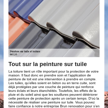
 sur la peinture sur tuile
Faire appe
peinture s
re tient un rôle important pour la protection de votre
 Il faut donc en prendre soin et l’application de
Une maison qui po
e de toit est une intervention à prendre en compte.
plus pour la sécur
es, qu’elles soient en béton ou en terre cuite, sont
sécurité. C’est sûr
otégées par une couche de peinture qui renforce
le 66120. Pour réa
lats et leurs étanchéités. Toutefois, les effets de la
l’autorité de prend
 du soleil ainsi que les souillures peuvent détériorer
équipe, Brun renov
einture de protection après un certain temps. D’où la
de peinture sur tui
té de réaliser une peinture sur tuile. Vous pouvez
Il vous suffit de c
onfiance à notre entreprise Brun renovation pour s’en