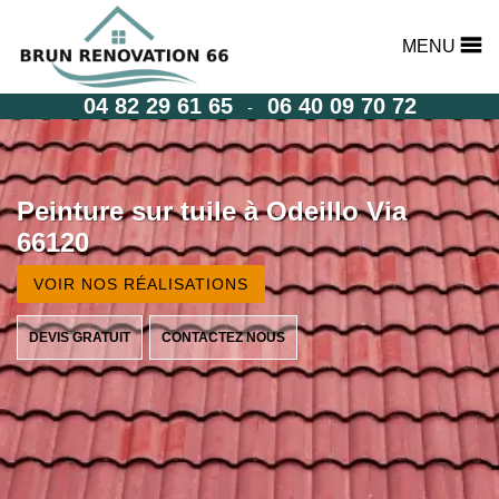
MENU
04 82 29 61 65
06 40 09 70 72
-
Peinture sur tuile à Odeillo Via
66120
VOIR NOS RÉALISATIONS
DEVIS GRATUIT
CONTACTEZ NOUS