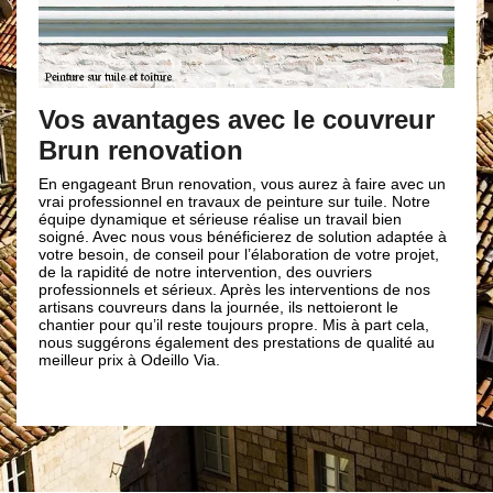
Embelliss
peinture 
s avantages avec le couvreur
un renovation
Peindre le toit 
bonne alternativ
les solutions les
gageant Brun renovation, vous aurez à faire avec un
acrylique est la
professionnel en travaux de peinture sur tuile. Notre
revêtement. En e
e dynamique et sérieuse réalise un travail bien
tuiles, prévient 
é. Avec nous vous bénéficierez de solution adaptée à
font disparaitre 
 besoin, de conseil pour l’élaboration de votre projet,
imperméabilité. A
 rapidité de notre intervention, des ouvriers
peinture sur tuil
ssionnels et sérieux. Après les interventions de nos
entièrement conf
ans couvreurs dans la journée, ils nettoieront le
Brun renovation
ier pour qu’il reste toujours propre. Mis à part cela,
couvreurs.
suggérons également des prestations de qualité au
eur prix à Odeillo Via.