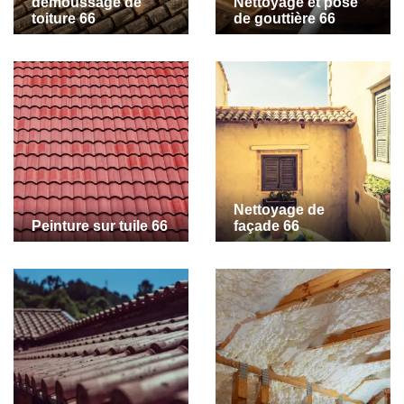
demoussage de
Nettoyage et pose
toiture 66
de gouttière 66
Nettoyage de
Peinture sur tuile 66
façade 66