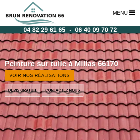
MENU
04 82 29 61 65
06 40 09 70 72
-
Peinture sur tuile à Millas 66170
VOIR NOS RÉALISATIONS
DEVIS GRATUIT
CONTACTEZ NOUS