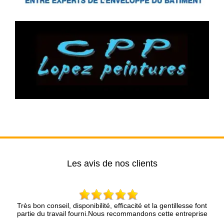
Les avis de nos clients
l, disponibilité, efficacité et la gentillesse font
Mr Brun et son collèg
vail fourni.Nous recommandons cette entreprise
Nous sommes très satis
les r