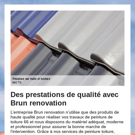
ations de qualité avec
Appliquer une 
ovation
toiture à Millas
n renovation n’utilise que des produits de
Habitant aux alentours du 
ur réaliser vos travaux de peinture de
mettre des peintures sur vo
us disposons du matériel adéquat, moderne
hyper compétente est présent
l pour assurer la bonne marche de
dans tout le 66170 sans exc
râce à nos services de peinture toiture,
déplacement offert. Il s’agi