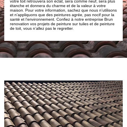
uvera son éclat, sera comme neuf, sera plus
une entreprise possédant p
ra du charme et de la valeur à votre
dans le domaine de peinture
re information, sachez que nous n’utilisons
renovation peut aussi entam
que des peintures agrée, pas nocif pour la
ou bien une peinture colorée
onnement. Confiez à notre entreprise Brun
confiance au Brun renovatio
ojets de peinture sur tuiles et de peinture
de toiture seront faits avec a
lez pas le regretter.