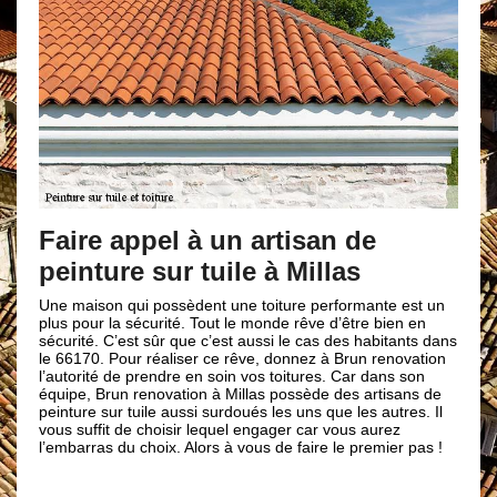
Entamer une
en peinture s
appel à un artisan de
e sur tuile à Millas
Le fait de peindre votr
étanchéité mais avant de
faut d’abord faire une
qui possèdent une toiture performante est un
est important pour le bo
 sécurité. Tout le monde rêve d’être bien en
confier à une entrepri
est sûr que c’est aussi le cas des habitants dans
renovation à Millas. 
our réaliser ce rêve, donnez à Brun renovation
Brun renovation ne né
e prendre en soin vos toitures. Car dans son
totalement gratuit. De 
n renovation à Millas possède des artisans de
le meilleur du 66170 en
 tuile aussi surdoués les uns que les autres. Il
faites confiance à Brun
de choisir lequel engager car vous aurez
u choix. Alors à vous de faire le premier pas !