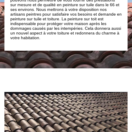
qualité en peinture sur tuile dans le 66 et
pas les intempéries et les 
us mettrons à votre disposition nos
couleur. Sachez que nos co
s pour satisfaire vos besoins et demande en
entretien de votre toiture a
 et toiture. La peinture sur toit est
convient le plus à votre toit
ur protéger votre maison après les
ils savent quelles techniq
 par les intempéries. Cela donnera aussi
de revêtement.
 à votre toiture et redonnera du charme à