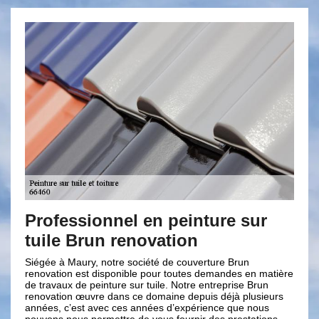
onnel en peinture sur
Nos aptitudes 
n renovation
peinture sur toi
notre société de couverture Brun
Nous intervenons sur tous t
disponible pour toutes demandes en matière
tous types de matériau de r
inture sur tuile. Notre entreprise Brun
nos services de peinture de 
e dans ce domaine depuis déjà plusieurs
la peinture sur tuile est la 
vec ces années d’expérience que nous
type de revêtement ait déj
mettre de vous fournir des prestations
d’origine qui assure son ét