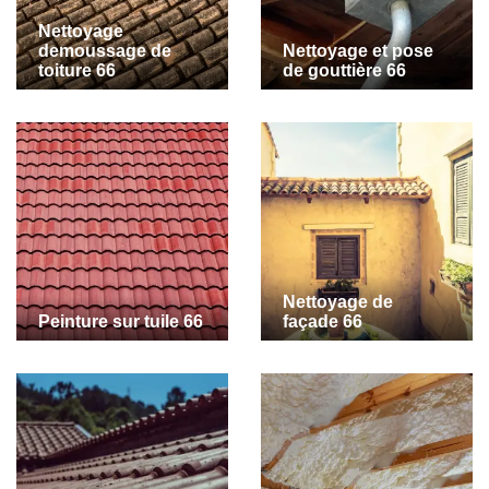
Nettoyage
demoussage de
Nettoyage et pose
toiture 66
de gouttière 66
Nettoyage de
Peinture sur tuile 66
façade 66