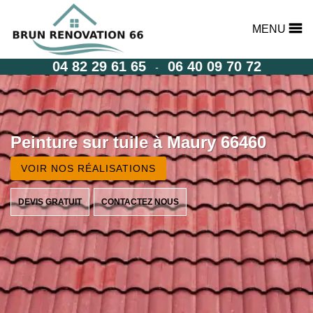
MENU
04 82 29 61 65
06 40 09 70 72
-
Peinture sur tuile à Maury 66460
VOIR NOS RÉALISATIONS
DEVIS GRATUIT
CONTACTEZ NOUS