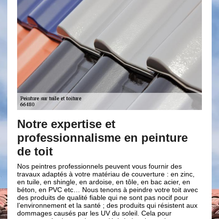
le
Notre expertise et
Ap
professionnalisme en peinture
toi
de toit
Habit
re
mettr
Nos peintres professionnels peuvent vous fournir des
e sur
hyper
travaux adaptés à votre matériau de couverture : en zinc,
inter
en tuile, en shingle, en ardoise, en tôle, en bac acier, en
la
dépla
béton, en PVC etc… Nous tenons à peindre votre toit avec
rer
une e
des produits de qualité fiable qui ne sont pas nocif pour
dans 
l’environnement et la santé ; des produits qui résistent aux
 une
renov
dommages causés par les UV du soleil. Cela pour
eurs à
ou bi