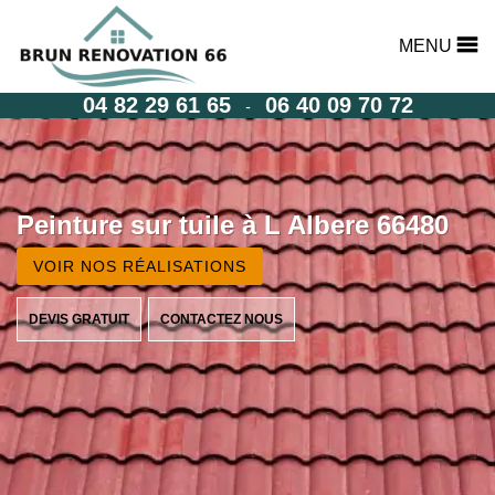
MENU
04 82 29 61 65
06 40 09 70 72
-
Peinture sur tuile à L Albere 66480
VOIR NOS RÉALISATIONS
DEVIS GRATUIT
CONTACTEZ NOUS