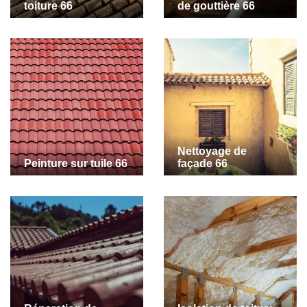
toiture 66
de gouttière 66
Nettoyage de
Peinture sur tuile 66
façade 66