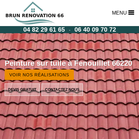
MENU
04 82 29 61 65
06 40 09 70 72
-
Peinture sur tuile à Fenouillet 66220
VOIR NOS RÉALISATIONS
DEVIS GRATUIT
CONTACTEZ NOUS