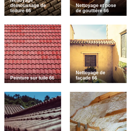
Nettoyage
demoussage de
Nettoyage et pose
toiture 66
de gouttière 66
Nettoyage de
Peinture sur tuile 66
façade 66