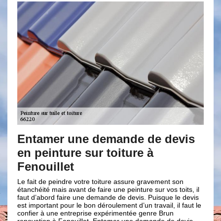
mer une demande de devis
Nos autres 
inture sur toiture à
Notre entreprise de 
diverses activités a
illet
et à vos attentes. En 
pouvez compter sur n
e peindre votre toiture assure gravement son
nos artisans couvreu
 mais avant de faire une peinture sur vos toits, il
travaux suivants : le
ord faire une demande de devis. Puisque le devis
le nettoyage et la po
ant pour le bon déroulement d’un travail, il faut le
ravalement de façade, 
 une entreprise expérimentée genre Brun
toiture et l’étanchéi
n à Fenouillet. Entamer une demande de devis