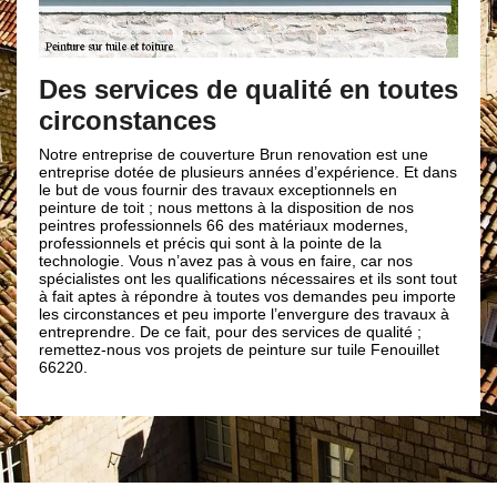
Des prest
Brun ren
 services de qualité en toutes
rconstances
L’entreprise Bru
haute qualité po
toiture 66 et n
 entreprise de couverture Brun renovation est une
et professionne
prise dotée de plusieurs années d’expérience. Et dans
l’intervention. G
t de vous fournir des travaux exceptionnels en
votre toit retro
ure de toit ; nous mettons à la disposition de nos
étanche et donne
res professionnels 66 des matériaux modernes,
maison. Pour vot
ssionnels et précis qui sont à la pointe de la
et n’appliquons 
ologie. Vous n’avez pas à vous en faire, car nos
santé et l’envir
alistes ont les qualifications nécessaires et ils sont tout
renovation vos pr
t aptes à répondre à toutes vos demandes peu importe
de toit, vous n’al
irconstances et peu importe l’envergure des travaux à
prendre. De ce fait, pour des services de qualité ;
tez-nous vos projets de peinture sur tuile Fenouillet
0.