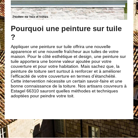
Nos aut
ourquoi une peinture sur tuile
Notre entrepri
diverses activ
et à vos attent
pouvez compter
liquer une peinture sur tuile offrira une nouvelle
nos artisans c
arence et une nouvelle fraîcheur aux tuiles de votre
travaux suivan
son. Pour le côté esthétique et design, une peinture sur
le nettoyage et
le apportera une bonne valeur ajoutée pour votre
ravalement de f
verture et pour votre habitation. Mais sachez que, la
toiture et l’ét
nture de toiture sert surtout à renforcer et à améliorer
notre entrepri
fficacité de votre couverture en termes d’étanchéité.
fournissant de
te intervention nécessite un certain savoir-faire et une
besoins.
ne connaissance de la toiture. Nos artisans couvreurs à
agel 66310 sauront quelles méthodes et techniques
ptées pour peindre votre toit.