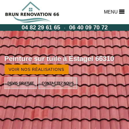
MENU
04 82 29 61 65
06 40 09 70 72
-
Peinture sur tuile à Estagel 66310
VOIR NOS RÉALISATIONS
DEVIS GRATUIT
CONTACTEZ NOUS