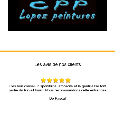
Les avis de nos clients
bon conseil, disponibilité, efficacité et la gentillesse font
Brun Rén
ie du travail fourni.Nous recommandons cette entreprise
compétence 
présenté av
De Pascal
précie
Accompagné