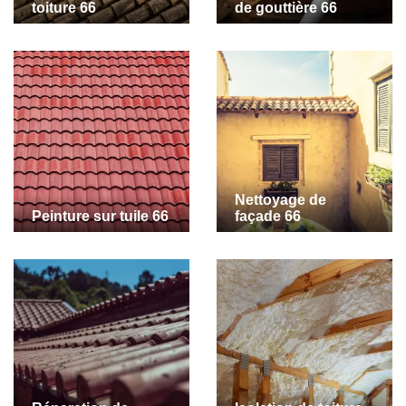
toiture 66
de gouttière 66
Nettoyage de
Peinture sur tuile 66
façade 66