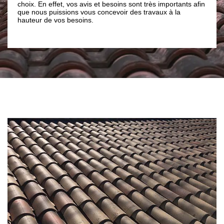
peinture soit réuss
n effet, vos avis et besoins sont très importants afin
le champ à traiter 
s puissions vous concevoir des travaux à la
de saletés. Pour un
 de vos besoins.
notre entreprise d