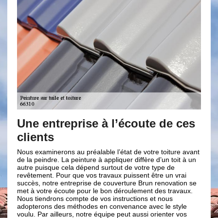
entreprise à l’écoute de ces
Brun reno
nts
interventi
toiture
aminerons au préalable l’état de votre toiture avant
indre. La peinture à appliquer diffère d’un toit à un
Procéder à une pei
uisque cela dépend surtout de votre type de
rénover et à entret
ent. Pour que vos travaux puissent être un vrai
fournir un toit par
 notre entreprise de couverture Brun renovation se
couverture Brun re
otre écoute pour le bon déroulement des travaux.
peintures acrylique
endrons compte de vos instructions et nous
appliquerons une c
ons des méthodes en convenance avec le style
que l’étanchéité de
Par ailleurs, notre équipe peut aussi orienter vos