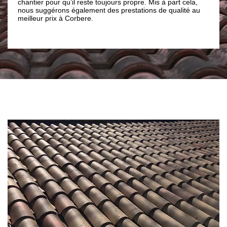
 pour qu’il reste toujours propre. Mis à part cela,
ou bien une peintur
ggérons également des prestations de qualité au
confiance au Brun 
r prix à Corbere.
de toiture seront fa