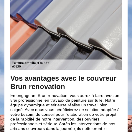
avantages avec le couvreur
Appliquer
n renovation
toiture à 
geant Brun renovation, vous aurez à faire avec un
Habitant aux alen
ofessionnel en travaux de peinture sur tuile. Notre
mettre des peintur
dynamique et sérieuse réalise un travail bien
hyper compétente e
 Avec nous vous bénéficierez de solution adaptée à
intervenir dans to
esoin, de conseil pour l’élaboration de votre projet,
déplacement offert
apidité de notre intervention, des ouvriers
une entreprise po
ionnels et sérieux. Après les interventions de nos
dans le domaine de
s couvreurs dans la journée, ils nettoieront le
renovation peut au