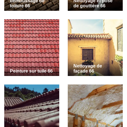
demoussage de
Nettoyage et pose
toiture 66
de gouttière 66
Nettoyage de
Peinture sur tuile 66
façade 66