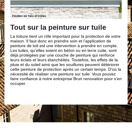
Une entr
clients
ut sur la peinture sur tuile
Nous examinero
toiture tient un rôle important pour la protection de votre
de la peindre. 
son. Il faut donc en prendre soin et l’application de
autre puisque 
nture de toit est une intervention à prendre en compte.
revêtement. Po
 tuiles, qu’elles soient en béton ou en terre cuite, sont
succès, notre 
à protégées par une couche de peinture qui renforce
met à votre éc
rs éclats et leurs étanchéités. Toutefois, les effets de la
Nous tiendrons
ie et du soleil ainsi que les souillures peuvent détériorer
adopterons de
te peinture de protection après un certain temps. D’où la
voulu. Par aill
essité de réaliser une peinture sur tuile. Vous pouvez
choix. En effet
re confiance à notre entreprise Brun renovation pour s’en
que nous puiss
uper.
hauteur de vos