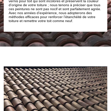
vernis pour toit qui sont incolores et préservent la couleur
couleur.
res
d’origine de votre toiture ; nous tenons à préciser que tous
entretie
ix
ces peintures ne sont pas nocif et sont parfaitement agrée.
convient 
Avec nos années d’expérience, nous adopterons des
ils save
 le
méthodes efficaces pour renforcer l’étanchéité de votre
de revê
toiture et remettre votre toit comme neuf.