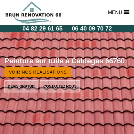
MENU
04 82 29 61 65
06 40 09 70 72
-
Peinture sur tuile à Caldegas 66760
VOIR NOS RÉALISATIONS
DEVIS GRATUIT
CONTACTEZ NOUS