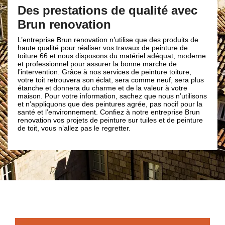
cir
e
Des prestations de qualité avec
Brun renovation
Notre e
entrepr
le but 
s
L’entreprise Brun renovation n’utilise que des produits de
peintur
haute qualité pour réaliser vos travaux de peinture de
peintre
re.
toiture 66 et nous disposons du matériel adéquat, moderne
profess
et professionnel pour assurer la bonne marche de
technol
us
l’intervention. Grâce à nos services de peinture toiture,
spéciali
votre toit retrouvera son éclat, sera comme neuf, sera plus
à fait 
étanche et donnera du charme et de la valeur à votre
les cir
maison. Pour votre information, sachez que nous n’utilisons
entrepr
et n’appliquons que des peintures agrée, pas nocif pour la
remette
santé et l’environnement. Confiez à notre entreprise Brun
66760.
n.
renovation vos projets de peinture sur tuiles et de peinture
de toit, vous n’allez pas le regretter.