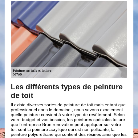
Les différents types de peinture
Nos 
de toit
pein
Il existe diverses sortes de peinture de toit mais entant que
Nous int
professionnel dans le domaine ; nous savons exactement
tous typ
quelle peinture convient à votre type de revêtement. Selon
nos serv
votre budget et vos besoins, les peintures spéciales toiture
la peintu
les
que l’entreprise Brun renovation peut appliquer sur votre
type de 
toit sont la peinture acrylique qui est non polluante, la
d’origin
à-
peinture polyuréthane qui contient des résines ainsi que les
pas les 
de