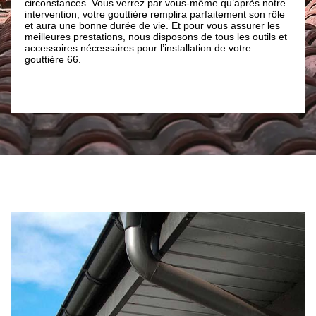
nces. Vous verrez par vous-même qu’après notre
eaux de pluie), le st
on, votre gouttière remplira parfaitement son rôle
dépôts de feuilles q
ne bonne durée de vie. Et pour vous assurer les
de votre installation
 prestations, nous disposons de tous les outils et
considérablement vot
s nécessaires pour l’installation de votre
conduit (renforce ég
66.
accessoires sont à la
pour vous installer c
contacter notre entr