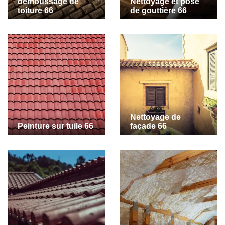
demoussage de
Nettoyage et pose
toiture 66
de gouttière 66
Nettoyage de
Peinture sur tuile 66
façade 66