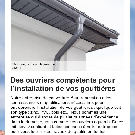
uvriers compétents pour
Différents 
tallation de vos gouttières
votre goutt
reprise de couverture Brun renovation a les
Afin de faciliter le n
nces et qualifications nécessaires pour
de Rivesaltes 66600,
re l’installation de vos gouttières ; quel que soit
divers accessoires p
: zinc, PVC, bois etc... Nous sommes une
intervenir par vous-m
e qui dispose de plusieurs années d’expérience
divers accessoires po
omaine, tous comme nos ouvriers aguerris. De ce
permettant de protége
z confiant et faites confiance à notre entreprise
branches, feuilles et
 fournir des travaux de qualité en toutes
de boucher votre gou