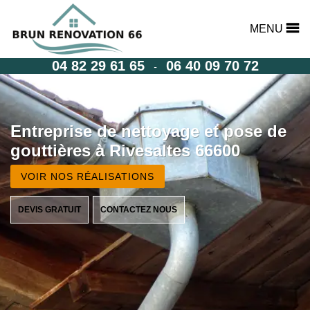
MENU
04 82 29 61 65
06 40 09 70 72
-
Entreprise de nettoyage et pose de
gouttières à Rivesaltes 66600
VOIR NOS RÉALISATIONS
DEVIS GRATUIT
CONTACTEZ NOUS