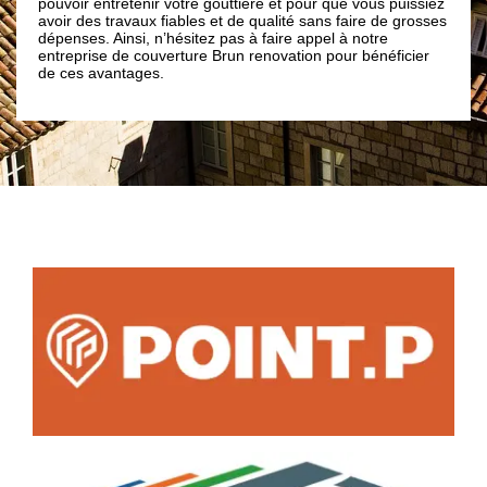
 entretenir votre gouttière et pour que vous puissiez
pouvez donc être 
es travaux fiables et de qualité sans faire de grosses
est l’entreprise qu
s. Ainsi, n’hésitez pas à faire appel à notre
votre gouttière da
ise de couverture Brun renovation pour bénéficier
avantages.