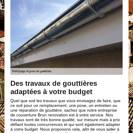
Choisissez
entreprise
travaux de gouttières
gouttière 
tées à votre budget
Au fils des années,
e soit les travaux que vous envisagez de faire, que
d’éviter une fuite
 pour un remplacement, une pose, un entretien ou
dans le domaine de
aration de gouttière, sachez que notre entreprise
couvreurs en nett
erture Brun renovation est à votre service. Nos
coup, quel que soit
 sont de très bonne qualité, sur mesure mais à prix
renovation à Rives
 toutes concurrences et qui sont également adapter
Surtout, s’il s’agi
 budget. Nous proposons cela, afin de vous aider à
prix en nettoyage 