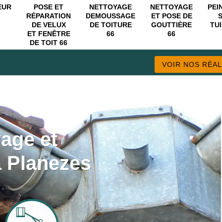
EUR
POSE ET
NETTOYAGE
NETTOYAGE
PEI
RÉPARATION
DEMOUSSAGE
ET POSE DE
DE VELUX
DE TOITURE
GOUTTIÈRE
TUI
ET FENÊTRE
66
66
DE TOIT 66
VOIR NOS RÉAL
yage et
à Planezes