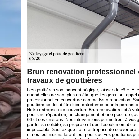
 en
L’installation de gouttière av
renovation
 ce n’est que
L’installation d’une gouttière semble être une tâche fac
l à un
conseiller de faire appel à un professionnel comme B
Sachez qu’une
pour s’en occuper. En effet, il est préférable qu’un p
té de vos murs.
en main les travaux car l’installation d’une gouttière 
tre disposition
savoir-faire et compétences particuliers pour que celle
ttière dans le
parfaitement performante. La gouttière tient un rôle 
 gouttières de
maison, c’est pour cela qu’il est indispensable qu’un 
 de pluie soit
comme Brun renovation s’en occupe pour éviter de g
 Brun renovation
votre mur et toiture. De ce fait, pour des travaux fiabl
uissent
installation de gouttière ; faites appel à notre entrepr