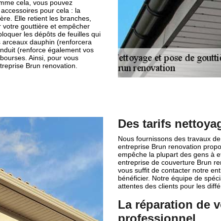
 Comme cela, vous pouvez
 accessoires pour cela : la
ère. Elle retient les branches,
er votre gouttière et empêcher
bloquer les dépôts de feuilles qui
es arceaux dauphin (renforcera
onduit (renforce également vos
 bourses. Ainsi, pour vous
ntreprise Brun renovation.
Des tarifs nettoya
Nous fournissons des travaux de q
entreprise Brun renovation propo
empêche la plupart des gens à ef
entreprise de couverture Brun re
vous suffit de contacter notre e
bénéficier. Notre équipe de spécia
attentes des clients pour les diff
La réparation de v
professionnel