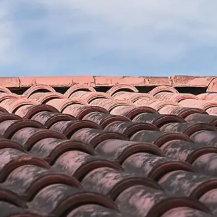
votre
Brun renovation profession
travaux de gouttières
f de contrôler
Les gouttières sont souvent négliger, laisser de cô
 confiée à une
quand elles ne sont plus en état que les gens fon
ente des difficultés
professionnel en couverture comme Brun renovat
. Justement, la
gouttière se doit d’être bien entretenue pour la p
qui vous faut. En
Notre entreprise de couverture Brun renovation est
novation assure
pour une réparation, un changement et une pose 
 gouttière. Quant-il
66 et ses environs. Nos interventions permettront
ec Brun renovation.
garder sa solidité, sa propreté et que l’écoulement
impeccable. Sachez que notre entreprise de couv
et nos techniciens feront tout pour que vos goutti