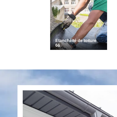
Etanchéité de toiture
66