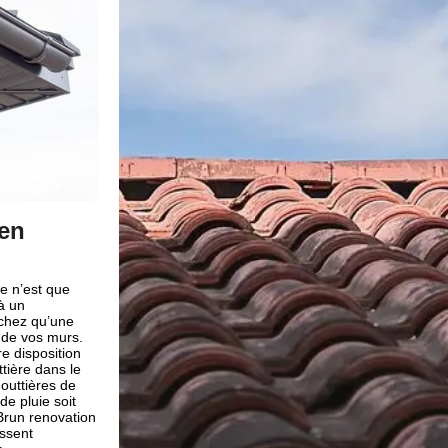
ec Brun
Passer à un changement de 
gouttière à Planezes
ile, mais il est
Pour qu’une maison soit plus durable, il est impérati
run renovation
l’écoulement des eaux de pluie. Ceci est une tâche
rofessionnel prenne
gouttière. Alors si votre gouttière dans le 66720 prés
nécessite des
à faire cette action, donc il est temps de la changer
-ci soit
société Brun renovation à Planezes est l’entreprise 
important pour une
raison de leur ancienneté dans le domaine, Brun re
professionnel
gravement dans le métier de changement ou pose de
ros dégâts pour
s’agit de la gouttière globalement, c’est plus sur av
es et de qualité en
Alors appelez-le !
ise de couverture