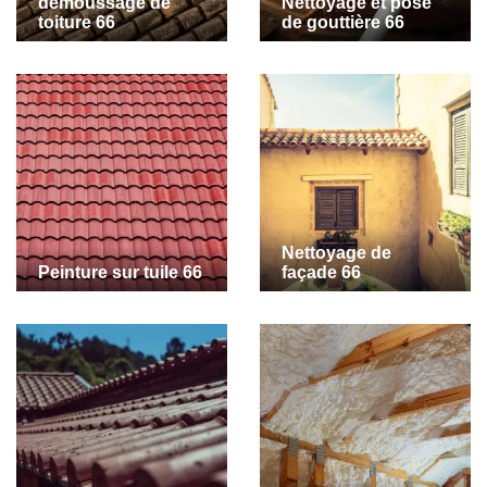
demoussage de
Nettoyage et pose
toiture 66
de gouttière 66
Nettoyage de
Peinture sur tuile 66
façade 66