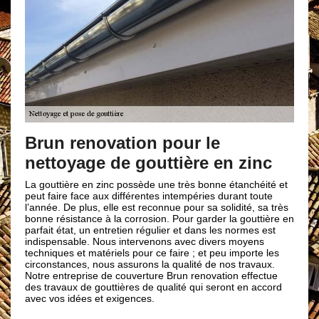
Pratiquer un
à Formiguer
enovation pour le
age de gouttière en zinc
Avoir une gouttière de 
mieux conserver la mais
entreprise de pose de 
e en zinc possède une très bonne étanchéité et
années d’expérience. S
ace aux différentes intempéries durant toute
de Formigueres, alors 
plus, elle est reconnue pour sa solidité, sa très
à Formigueres est déjà 
ance à la corrosion. Pour garder la gouttière en
une entreprise de pose 
, un entretien régulier et dans les normes est
égale dans le 66210 do
le. Nous intervenons avec divers moyens
de pose de gouttière à 
t matériels pour ce faire ; et peu importe les
une gouttière de qualit
s, nous assurons la qualité de nos travaux.
pensez-y bien.
prise de couverture Brun renovation effectue
de gouttières de qualité qui seront en accord
ées et exigences.