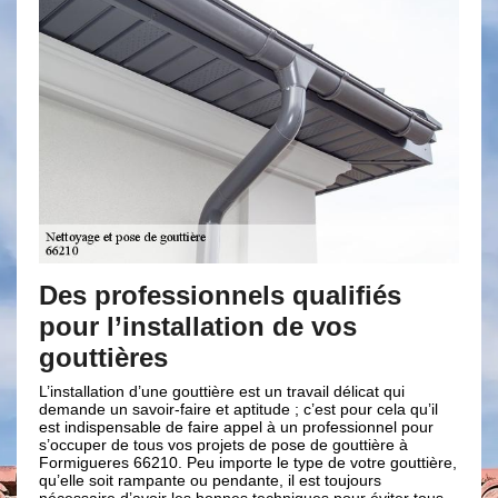
fessionnels qualifiés
{clients} pour
nstallation de vos
pratiques et
res
professionnel
d’une gouttière est un travail délicat qui
Pour que votre gouttière p
oir-faire et aptitude ; c’est pour cela qu’il
indispensable de le faire
ble de faire appel à un professionnel pour
comme Brun renovation un
ous vos projets de pose de gouttière à
cela, lui fera gagner en e
210. Peu importe le type de votre gouttière,
vous conseillons égalemen
ampante ou pendante, il est toujours
durant l’été afin de prof
voir les bonnes techniques pour éviter tous
pour préparer votre goutti