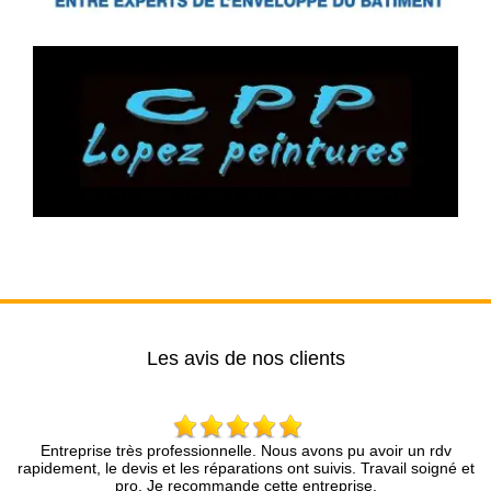
Les avis de nos clients
très professionnelle. Nous avons pu avoir un rdv
Mr Brun et son coll
devis et les réparations ont suivis. Travail soigné et
Nous sommes très sa
pro. Je recommande cette entreprise.
les