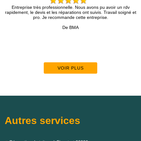
 Nous avons pu avoir un rdv
Brun Rénovation….une assurance d’un 
ns ont suivis. Travail soigné et
compétence et une analyse du chantier 
ette entreprise.
présenté avec une infinie gentillesse 
précieux pour tous mes futurs trav
MA
Accompagné d’une équipe d’excellence
!!
De sertopro69
VOIR PLUS
Autres services