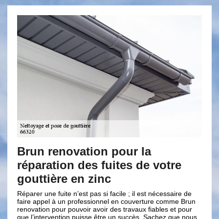
our la
Différents accessoires 
tes de votre
votre gouttière
Afin de faciliter le nettoyage de votre goutti
de Finestret 66320, nous vous conseillerons
ile ; il est nécessaire de
divers accessoires pour ce faire. Comme c
 en couverture comme Brun
intervenir par vous-même pour le nettoyage 
s travaux fiables et pour
divers accessoires pour cela : la crapaudine
un succès. Sachez que nous
permettant de protéger votre gouttière. Elle 