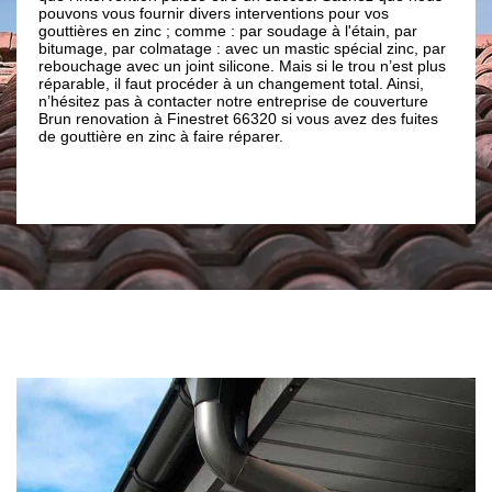
erventions pour vos
branches, feuilles et autres débris qui sera
 soudage à l'étain, par
de boucher votre gouttière et empêcher l’
un mastic spécial zinc, par
eaux de pluie), le stop feuilles (permet de 
. Mais si le trou n’est plus
dépôts de feuilles qui pourraient bloquer l
changement total. Ainsi,
de votre installation), les arceaux dauphin 
entreprise de couverture
considérablement votre tuyau d’évacuation)
20 si vous avez des fuites
conduit (renforce également vos conduits).
rer.
accessoires sont à la portée de tous les bou
pour vous installer ces accessoires ; n’hési
contacter notre entreprise Brun renovation.