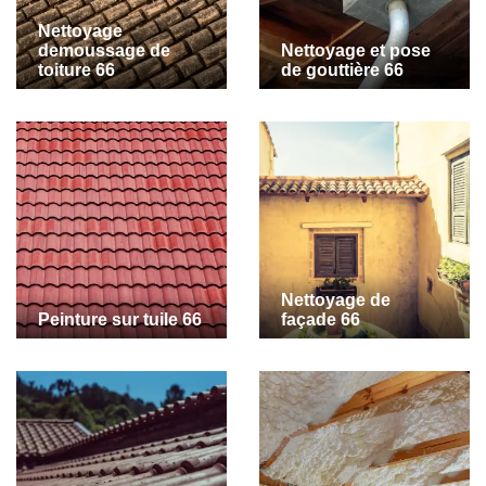
Nettoyage
demoussage de
Nettoyage et pose
toiture 66
de gouttière 66
Nettoyage de
Peinture sur tuile 66
façade 66