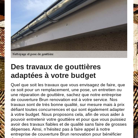
Brun renovation pour l
changement de votre g
outtières
 budget
Il est préférable et conseiller de faire app
professionnel comme Brun renovation ; po
changement de gouttière. Nous sommes s
vous envisagez de faire, que
la pose et le changement de tous types de
 une pose, un entretien ou
comme : le zinc et le PVC. Entretenir rég
achez que notre entreprise
gouttière peut augmenter sa durée de vie 
est à votre service. Nos
faire appel à notre entreprise de couvert
lité, sur mesure mais à prix
renovation pour pouvoir bénéficier d’une g
t qui sont également adapter
aux normes c’est-à-dire fait circuler les e
 cela, afin de vous aider à
montre pas de fuite. Notre équipe de spéc
ère et pour que vous puissiez
gouttière 66 dispose également des moye
 qualité sans faire de grosses
modernes pour l’entretien et le nettoyage
à faire appel à notre
gouttière.
renovation pour bénéficier