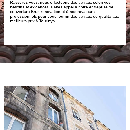
nouve
Rassurez-vous, nous effectuons des travaux selon vos
appel
besoins et exigences. Faites appel à notre entreprise de
. De
Tauri
couverture Brun renovation et à nos ravaleurs
e
quali
professionnels pour vous fournir des travaux de qualité aux
té et
meilleurs prix à Taurinya.
moment