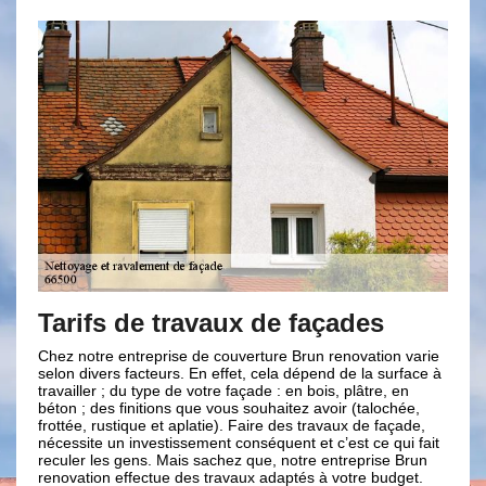
Tarifs de travaux de façades
Vo
re
Chez notre entreprise de couverture Brun renovation varie
selon divers facteurs. En effet, cela dépend de la surface à
Un cr
travailler ; du type de votre façade : en bois, plâtre, en
façad
béton ; des finitions que vous souhaitez avoir (talochée,
et la
frottée, rustique et aplatie). Faire des travaux de façade,
deman
nécessite un investissement conséquent et c’est ce qui fait
r le
conse
reculer les gens. Mais sachez que, notre entreprise Brun
renov
renovation effectue des travaux adaptés à votre budget.
soit