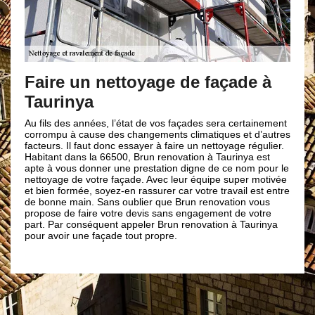
Br
exc
Faire un nettoyage de façade à
Ta
Taurinya
Notre
rture
Au fils des années, l’état de vos façades sera certainement
mesur
es
corrompu à cause des changements climatiques et d’autres
rendr
 pour
facteurs. Il faut donc essayer à faire un nettoyage régulier.
avons
 du
Habitant dans la 66500, Brun renovation à Taurinya est
pour 
apte à vous donner une prestation digne de ce nom pour le
Tauri
ure,
nettoyage de votre façade. Avec leur équipe super motivée
Brun 
et bien formée, soyez-en rassurer car votre travail est entre
en ne
r que
de bonne main. Sans oublier que Brun renovation vous
pouvo
s, la
propose de faire votre devis sans engagement de votre
raval
ée à
part. Par conséquent appeler Brun renovation à Taurinya
; pro
pour avoir une façade tout propre.
prése