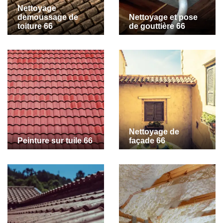
Nettoyage
demoussage de
Nettoyage et pose
toiture 66
de gouttière 66
Nettoyage de
Peinture sur tuile 66
façade 66