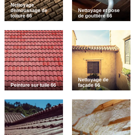
Nettoyage
demoussage de
Nettoyage et pose
toiture 66
de gouttière 66
Nettoyage de
Peinture sur tuile 66
façade 66