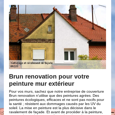
enovation pour votre
Travail bien
re mur extérieur
avec Brun r
rs, sachez que notre entreprise de couverture
Pour un ravalement conç
ion n’utilise que des peintures agrées. Des
entreprise de couvert
ologiques, efficaces et ne sont pas nocifs pour
tout par une évaluation
résistent aux dommages causés par les UV du
passe par un diagnosti
ise en peinture est la plus décisive dans le
proposer les traitemen
de façade. Et avant de procéder à la peinture,
tous vos problèmes de 