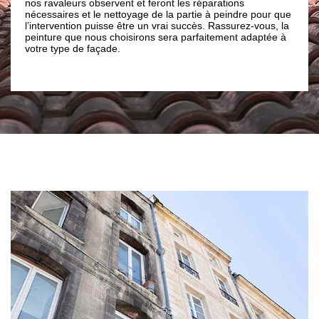
s observent et feront les réparations
peintures de façade, 
et le nettoyage de la partie à peindre pour que
façades, les fissures et
on puisse être un vrai succès. Rassurez-vous, la
dégradation des joints
e nous choisirons sera parfaitement adaptée à
fournir les meilleures s
e façade.
des travaux bien soign
contacter notre entrep