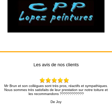
Les avis de nos clients
on collègues sont très pros, réactifs et sympathiques.
Entreprise tr
très satisfaits de leur prestation sur notre toiture et
rapidement, le de
les recommandons ????????????
pr
De Joy