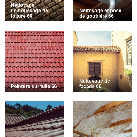
Nettoyage
demoussage de
Nettoyage et pose
toiture 66
de gouttière 66
Nettoyage de
Peinture sur tuile 66
façade 66