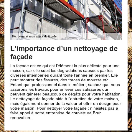
Des artisa
vos travaux
ortance d’un nettoyage de
de
Notre entreprise de 
artisans ont les conn
pour entreprendre v
est ce qui est l’élément la plus délicate pour une
cela quel que soit le 
ar elle subit les dégradations causées par les
en béton. D’ailleurs 
intempéries durant toute l’année en premier. Elle
équipes de spécialis
rer des fissures, des traces de mousse etc…
années d’expérience 
e professionnel dans le métier ; sachez que nous
des travaux de quali
les travaux pour enlever ces salissures qui
soyez confiant et fai
énérer beaucoup de dégâts pour votre habitation.
importe la superficie 
age de façade aide à l’entretien de votre maison,
intervention, votre 
ement donner de la valeur et offrir un design pour
exceptionnel.
son. Pour nettoyer votre façade ; n’hésitez pas à
el à notre entreprise de couverture Brun
n.