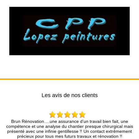
Les avis de nos clients
ovation….une assurance d’un travail bien fait, une
Mr Brun et son c
et une analyse du chantier presque chirurgical mais
Nous sommes très 
vec une infinie gentillesse !! Un contact extrêmement
l
ux pour tous mes futurs travaux et rénovation !!