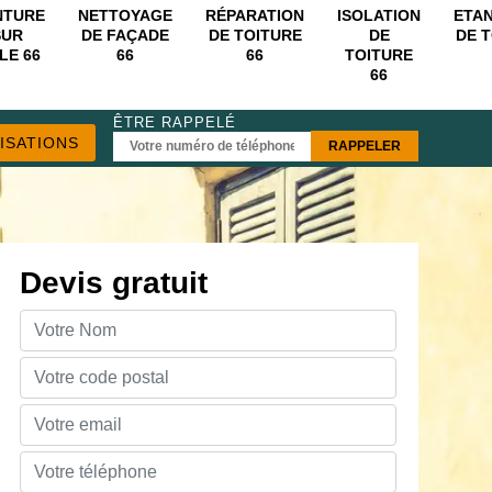
NTURE
NETTOYAGE
RÉPARATION
ISOLATION
ETA
SUR
DE FAÇADE
DE TOITURE
DE
DE 
LE 66
66
66
TOITURE
66
ÊTRE RAPPELÉ
ISATIONS
Devis gratuit