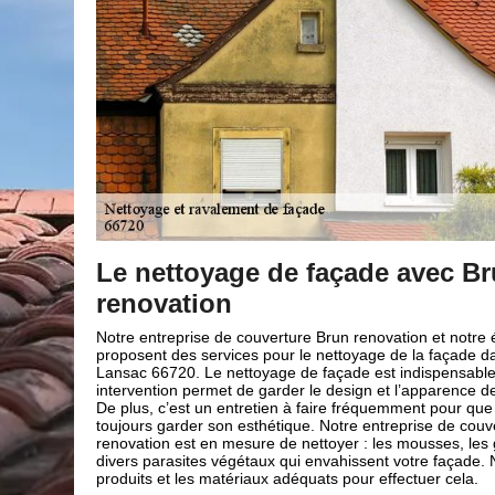
un
Engager une entreprise de net
ravalement de façade à Lansac
équipe
Il est conseillé de nettoyer régulièrement la façade pou
s la ville de
nos jours, il existe des entreprises spécialisées en nett
car cette
ravalement de façade tel que Brun renovation à Lansac
 votre maison.
entreprise est hautement qualifiée pour vos travaux de 
elle-ci puisse
66720. Cela est dû à leur nombreuse année d’expérien
erture Brun
domaine de nettoyage et ravalement de façade. Quel que
ffitis, les
votre façade, Brun renovation à Lansac sera en mesure
Nous avons les
esthétique avec un tarif abordable et faites pour tous l