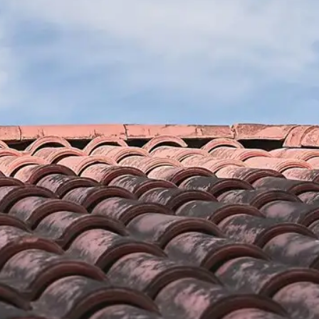
r vos
Le nettoyage de façade avec
renovation
 artisans ont les
Notre entreprise de couverture Brun renovation et n
reprendre vos
proposent des services pour le nettoyage de la façad
le type de votre
Lansac 66720. Le nettoyage de façade est indispens
ns à notre
intervention permet de garder le design et l’appare
s de plusieurs
De plus, c’est un entretien à faire fréquemment pour
ir des travaux de
toujours garder son esthétique. Notre entreprise de
et faites confiance
renovation est en mesure de nettoyer : les mousses, l
ce à travailler.
divers parasites végétaux qui envahissent votre fa
es avec un design
produits et les matériaux adéquats pour effectuer ce