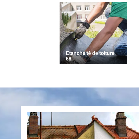
Etanchéité de toiture
66