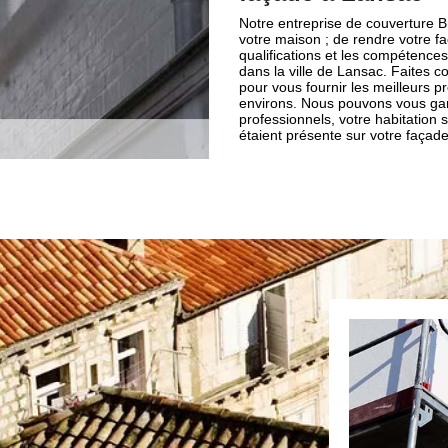
Notre entreprise de couverture B
votre maison ; de rendre votre f
qualifications et les compétence
dans la ville de Lansac. Faites c
pour vous fournir les meilleurs p
environs. Nous pouvons vous gara
professionnels, votre habitation 
étaient présente sur votre façade