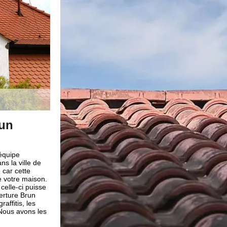
toyage et
Des artisans compétents pou
travaux de façade
r sa beauté. De
Notre entreprise de couverture Brun renovation et nos
oyage et
connaissances et qualifications nécessaires pour ent
. Cette
travaux de ravalement de façade et cela quel que soit 
façade dans la
façade : en bois, plâtre, en béton. D’ailleurs nous avo
ce dans le
disposition des équipes de spécialistes qui sont dotée
 soit l’état de
années d’expérience et qui sont aptes à vous concevo
 d’assurer son
qualité en toutes circonstances. Donc, soyez confiant 
es gens du 66720.
à notre entreprise peu importe la superficie de la surfa
Après notre intervention, votre façade sera aux norm