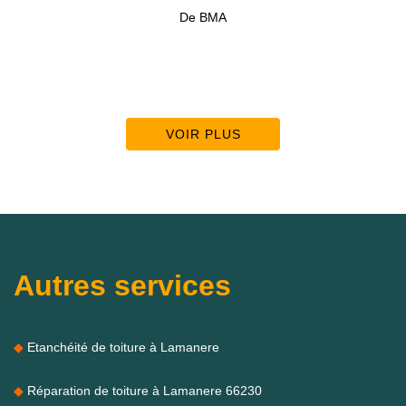
précieux pour
De BMA
Accompagné d’une 
VOIR PLUS
Autres services
Etanchéité de toiture à Lamanere
Réparation de toiture à Lamanere 66230