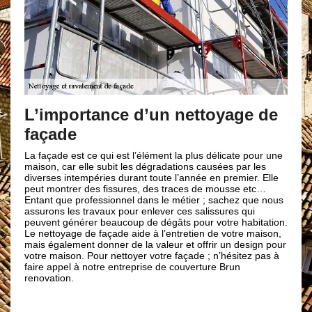
Brun renov
travaux de 
ortance d’un nettoyage de
de
Notre entreprise de 
de chercher et de dé
que nous puissions v
est ce qui est l’élément la plus délicate pour une
toutes circonstances
ar elle subit les dégradations causées par les
disposition des arti
intempéries durant toute l’année en premier. Elle
et aptes à vous conc
rer des fissures, des traces de mousse etc…
façade dans les norm
e professionnel dans le métier ; sachez que nous
convenance et exige
les travaux pour enlever ces salissures qui
couverture Brun renov
énérer beaucoup de dégâts pour votre habitation.
pour tous vos besoi
age de façade aide à l’entretien de votre maison,
à Lamanere 66230.
ement donner de la valeur et offrir un design pour
son. Pour nettoyer votre façade ; n’hésitez pas à
el à notre entreprise de couverture Brun
n.