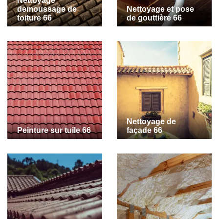
Nettoyage
demoussage de
Nettoyage et pose
toiture 66
de gouttière 66
Nettoyage de
Peinture sur tuile 66
façade 66