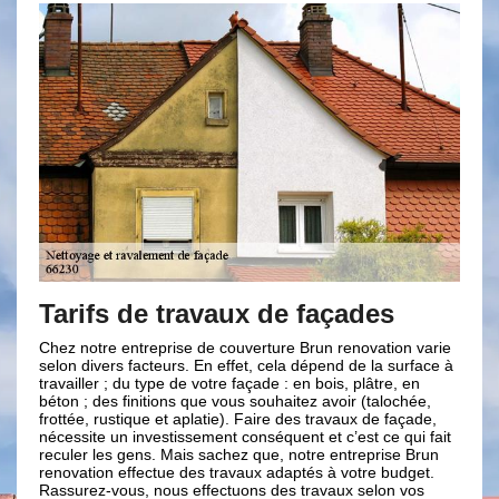
 de travaux de façades
Brun renovat
peinture mur
entreprise de couverture Brun renovation varie
 facteurs. En effet, cela dépend de la surface à
Pour vos murs, sachez 
 du type de votre façade : en bois, plâtre, en
Brun renovation n’util
finitions que vous souhaitez avoir (talochée,
peintures écologiques, 
tique et aplatie). Faire des travaux de façade,
la santé ; résistent a
 investissement conséquent et c’est ce qui fait
soleil. La mise en peint
 gens. Mais sachez que, notre entreprise Brun
ravalement de façade. 
effectue des travaux adaptés à votre budget.
nos ravaleurs observent
us, nous effectuons des travaux selon vos