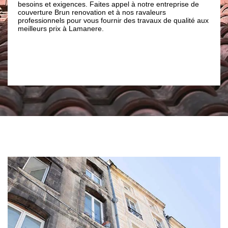
nécessaires et le netto
xigences. Faites appel à notre entreprise de
l’intervention puisse ê
Brun renovation et à nos ravaleurs
peinture que nous choi
ls pour vous fournir des travaux de qualité aux
votre type de façade.
rix à Lamanere.