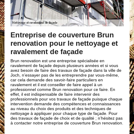
Brun r
nettoy
Entreprise de couverture Brun
renovation pour le nettoyage et
Notre entrep
service si v
ravalement de façade
spécialisée 
Joch 66320. 
run renovation est une entreprise spécialisée en
renovation d
avalement de façade depuis plusieurs années et si vous
plusieurs co
vez besoin de faire des travaux de façade dans la ville de
qui sont atta
och, n’essayer pas de les entreprendre par vous-même,
autres salis
ar cela demande des savoir-faire particuliers en
ravaleurs de
avalement et il est conseiller de faire appel à un
qualité afin
rofessionnel comme Brun renovation pour ce faire. En
extérieur ; 
ffet, il est indispensable de faire intervenir des
nettoyée apr
rofessionnels pour vos travaux de façade puisque chaque
entreprise d
ntervention demande des compétences et connaissances
u niveau du choix des produits et des techniques de
ettoyage à appliquer pour chaque type de façade. Pour
es travaux de façade de choix et de qualité ; n’hésitez pas
 contacter notre entreprise de couverture Brun renovation.