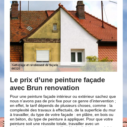
e prix d’une peinture façade
Le nett
vec Brun renovation
Brun re
r une peinture façade intérieur ou extérieur sachez que
Notre entrepri
s n’avons pas de prix fixe pour ce genre d’intervention ;
équipe propose
effet, le tarif dépends de plusieurs choses, comme : la
façade dans la
plexité des travaux à effectués, de la superficie du mur
est indispensa
ravailler, du type de votre façade : en plâtre, en bois ou
design et l’ap
béton, du type de peinture à appliquer. Pour que votre
entretien à fa
nture soit une réussite totale, travailler avec un
toujours garde