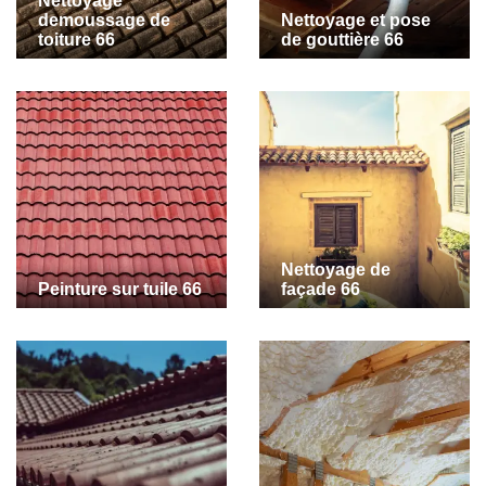
Nettoyage
demoussage de
Nettoyage et pose
toiture 66
de gouttière 66
Nettoyage de
Peinture sur tuile 66
façade 66