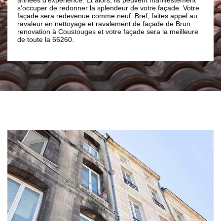
des t
s’occuper de redonner la splendeur de votre façade. Votre
us
soyez
façade sera redevenue comme neuf. Bref, faites appel au
 pour
impor
ravaleur en nettoyage et ravalement de façade de Brun
ez à
inter
renovation à Coustouges et votre façade sera la meilleure
ion.
excep
de toute la 66260.