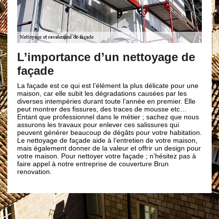
Br
pei
L’importance d’un nettoyage de
els
façade
Pour 
Brun 
peint
La façade est ce qui est l’élément la plus délicate pour une
la sa
ela
maison, car elle subit les dégradations causées par les
solei
diverses intempéries durant toute l’année en premier. Elle
raval
ojets
peut montrer des fissures, des traces de mousse etc…
nos r
 il
Entant que professionnel dans le métier ; sachez que nous
néces
 peu
assurons les travaux pour enlever ces salissures qui
l’int
 de
peuvent générer beaucoup de dégâts pour votre habitation.
peint
Le nettoyage de façade aide à l’entretien de votre maison,
votre
 vous
mais également donner de la valeur et offrir un design pour
s et
votre maison. Pour nettoyer votre façade ; n’hésitez pas à
vation
faire appel à notre entreprise de couverture Brun
renovation.