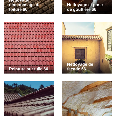
Nettoyage
demoussage de
Nettoyage et pose
toiture 66
de gouttière 66
Nettoyage de
Peinture sur tuile 66
façade 66