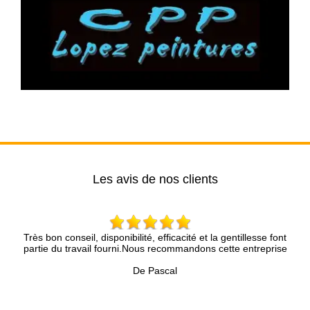
Les avis de nos clients
Très bon conseil, disponibilité, efficacité et la gentillesse font
Mr
is
partie du travail fourni.Nous recommandons cette entreprise
No
nt
De Pascal
ue