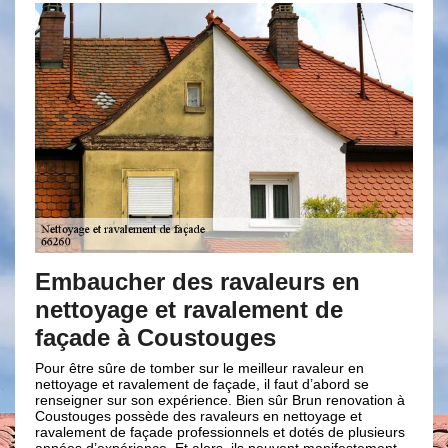
Embaucher des ravaleurs en
De
nettoyage et ravalement de
vo
façade à Coustouges
tre
Notre
avant
artis
Pour être sûre de tomber sur le meilleur ravaleur en
ion
pour 
nettoyage et ravalement de façade, il faut d’abord se
ur
cela 
renseigner sur son expérience. Bien sûr Brun renovation à
r
en bé
Coustouges possède des ravaleurs en nettoyage et
es
équip
ravalement de façade professionnels et dotés de plusieurs
année
années d’expérience. Et alors, ils peuvent manifestement