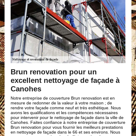
Votre crépi
renovation
renovation pour un
lent nettoyage de façade à
Un crépi donne du de
façade une protectio
hes
et la moisissure et l’
demande de l’habileté
reprise de couverture Brun renovation est en
conseiller de faire 
 redonner de la valeur à votre maison ; de
renovation pour s’en 
tre façade comme neuf et très esthétique. Nous
nouveau crépi pour vo
 qualifications et les compétences nécessaires
appel à notre entrep
venir pour le nettoyage de façade dans la ville de
Canohes 66680 nous 
Faites confiance à notre entreprise de couverture
qualité qui seront à 
vation pour vous fournir les meilleurs prestations
age de façade dans le 66 et ses environs. Nous