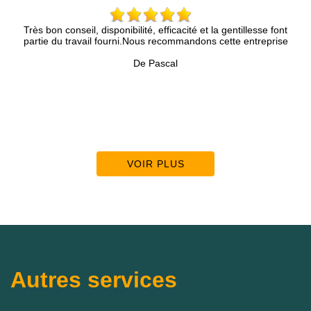
seil, disponibilité, efficacité et la gentillesse font
Mr Brun et son coll
ravail fourni.Nous recommandons cette entreprise
Nous sommes très sa
les
De Pascal
VOIR PLUS
Autres services