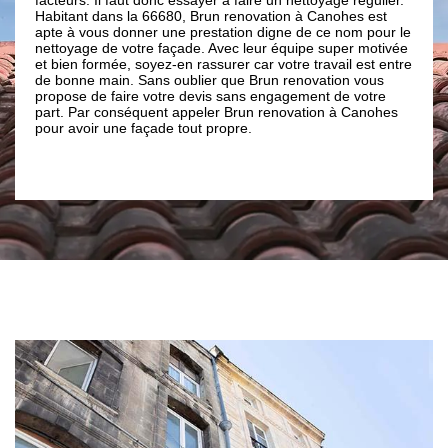
 la 66680, Brun renovation à Canohes est
comme Brun renovation po
onner une prestation digne de ce nom pour le
de rénovation de façade 
votre façade. Avec leur équipe super motivée
toujours nécessaire d’av
, soyez-en rassurer car votre travail est entre
importe le type de votre 
. Sans oublier que Brun renovation vous
couverture Brun renovatio
ire votre devis sans engagement de votre
ravalement de façade Ca
séquent appeler Brun renovation à Canohes
faire car ce sont de vrai
 façade tout propre.
compétents qui vont s’oc
de façade à Canohes 66