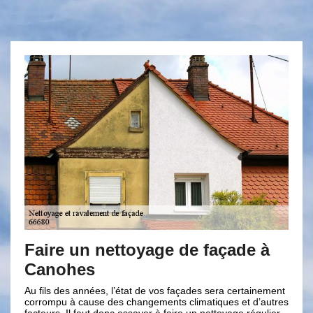
n nettoyage de façade à
Des rénovatio
s
effectuée par
nées, l’état de vos façades sera certainement
La rénovation de façade e
use des changements climatiques et d’autres
beaucoup d’habileté et de
ut donc essayer à faire un nettoyage régulier.
qu’il est nécessaire de fa