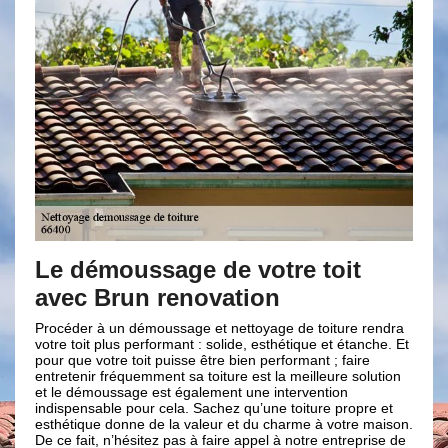
moussage de votre toit
Solliciter 
Brun renovation
en nettoya
toiture à R
à un démoussage et nettoyage de toiture rendra
 plus performant : solide, esthétique et étanche. Et
C’est absolument im
otre toit puisse être bien performant ; faire
toitures au fil des a
 fréquemment sa toiture est la meilleure solution
merveille, il faut d’
oussage est également une intervention
vas engendrer. Ceci d
able pour cela. Sachez qu’une toiture propre et
des professionnels 
e donne de la valeur et du charme à votre maison.
C’est l’une de meille
, n’hésitez pas à faire appel à notre entreprise de