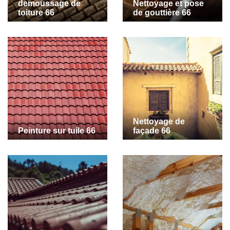
demoussage de
Nettoyage et pose
toiture 66
de gouttière 66
Nettoyage de
Peinture sur tuile 66
façade 66