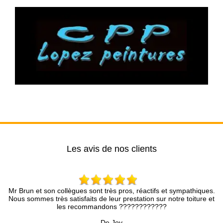
Les avis de nos clients
t son collègues sont très pros, réactifs et sympathiques.
Brun Rénova
es très satisfaits de leur prestation sur notre toiture et
compétence et
les recommandons ????????????
présenté avec
précieux
De Joy
Accompagné d