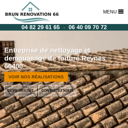
MENU
04 82 29 61 65
06 40 09 70 72
-
Entreprise de nettoyage et
demoussage de toiture Reynes
66400
VOIR NOS RÉALISATIONS
DEVIS GRATUIT
CONTACTEZ NOUS