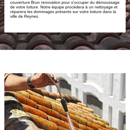
en matière de devis
e Brun renovation pour s’occuper du démoussage
toiture. Avec le sout
toiture. Notre équipe procédera à un nettoyage et
peut vous donnez un 
les dommages présents sur votre toiture dans la
devis de votre netto
Reynes.
Brun renovation.