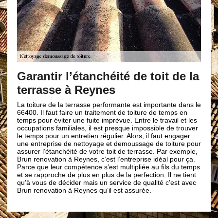
Pourquoi e
ntir l’étanchéité de toit de la
Au fil du temps, le
défaillances (prés
asse à Reynes
les diverses intem
toit et les saletés
ure de la terrasse performante est importante dans le
que votre toit pour
Il faut faire un traitement de toiture de temps en
entreprise de couv
our éviter une fuite imprévue. Entre le travail et les
service pour s’occu
ions familiales, il est presque impossible de trouver
quel que soit le pr
 pour un entretien régulier. Alors, il faut engager
également vous con
reprise de nettoyage et demoussage de toiture pour
prendre et sur les
 l’étanchéité de votre toit de terrasse. Par exemple,
nous sommes de vra
novation à Reynes, c’est l’entreprise idéal pour ça.
couverture Brun re
ue leur compétence s’est multipliée au fils du temps
l’étanchéité de votr
pproche de plus en plus de la perfection. Il ne tient
us de décider mais un service de qualité c’est avec
novation à Reynes qu’il est assurée.