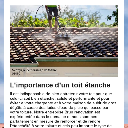
rtance d’un toit étanche
L’importance
toiture
pensable de bien entretenir votre toit pour que
t bien étanche, solide et performante et pour
Faire le nettoyage toit
re charpente et à votre maison de subir de gros
conseiller pour que vot
use des fuites d’eau de pluie qui passe par
et soit parfaitement per
e. Notre entreprise Brun renovation est
entretenir sa toiture, p
ée dans le domaine et nous sommes
parfaitement son rôle :
t en mesure de renforcer et de rendre
intempéries, contre les
 à votre toiture et cela peu importe le type de