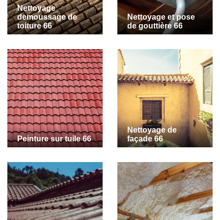
Nettoyage
demoussage de
Nettoyage et pose
toiture 66
de gouttière 66
Nettoyage de
Peinture sur tuile 66
façade 66