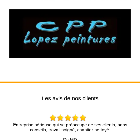
Les avis de nos clients
ise sérieuse qui se préoccupe de ses clients, bons
Entreprise tr
conseils, travail soigné, chantier nettoyé.
rapidement, le de
pr
De MD