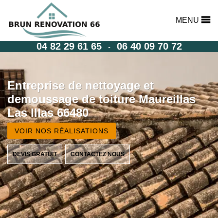
MENU
04 82 29 61 65
06 40 09 70 72
-
Entreprise de nettoyage et
demoussage de toiture Maureillas
Las Illas 66480
VOIR NOS RÉALISATIONS
DEVIS GRATUIT
CONTACTEZ NOUS