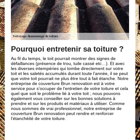
Des techni
qualifiés
uoi entretenir sa toiture ?
Notre entreprise Bru
temps, le toit pourrait montrer des signes de
nettoyage et de démo
ces (présence de trou, tuile cassé etc…). Et avec
Maureillas Las Illas,
ses intempéries qui tombe directement sur votre
équipe de technicien 
s saletés accumulés durant toute l’année, il se peut
expérimentés et apte
toit pourrait ne plus être tout à fait étanche. Notre
peu importe les circ
e de couverture Brun renovation est à votre
de répondre à toute
ur s’occuper de l’entretien de votre toiture et cela
artisans couvreurs 6
oit le problème lié à votre toit ; nous pouvons
à appliquer sur chaqu
 vous conseiller sur les bonnes solutions à
maîtrisent les règles
t sur les produits et matériaux à utiliser. Comme
et démoussage toitur
es de vrai professionnel, notre entreprise de
matériels adéquats po
e Brun renovation peut rendre et renforcer
succès.
té de votre toiture.