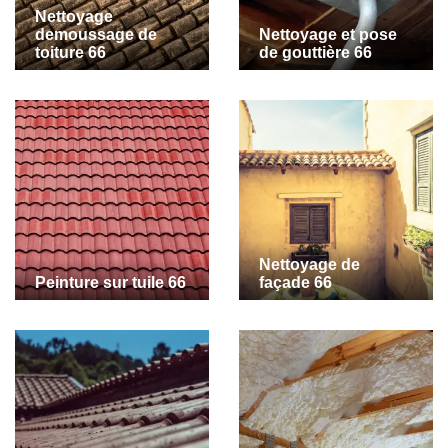
Nettoyage
demoussage de
Nettoyage et pose
toiture 66
de gouttière 66
Nettoyage de
Peinture sur tuile 66
façade 66