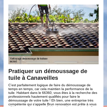
 un démoussage de
Embaucher des 
naveilles
nettoyage et d
toiture à Canavei
 logique de faire du démoussage de
r cela maintien la performance de la
Un problème de corrosion et
ns le 66360, vous êtes à la recherche des
dans le 66360 ! Et pourtant 
ement qualifiés pour faire le
nettoyer ou bien vous n’avez
e tuile ! Eh bien, une entreprise très
s’en occuper ? Cela pose qu
ppelle Brun renovation est prête à vous
? Mais ne vous inquiétez pas