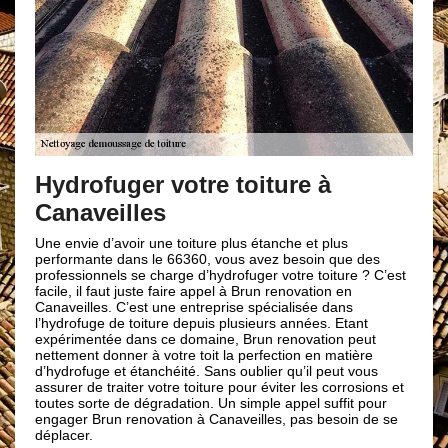
Les différentes
démoussage to
r votre toiture à
les
Pour le démoussage de votre
66360 procèderont tout d’ab
feuilles et débris végétaux s
r une toiture plus étanche et plus
les gros morceaux de mous
s le 66360, vous avez besoin que des
et de l'eau ; puis, rincer a
e charge d’hydrofuger votre toiture ? C’est
haute pression et enfin pulvé
uste faire appel à Brun renovation en
fongicide et anti-mousse sur
st une entreprise spécialisée dans
pour un démoussage effectue
oiture depuis plusieurs années. Etant
n’hésitez pas à faire appel 
ns ce domaine, Brun renovation peut
Brun renovation, vous ne ser
 à votre toit la perfection en matière
tanchéité. Sans oublier qu’il peut vous
r votre toiture pour éviter les corrosions et
dégradation. Un simple appel suffit pour
novation à Canaveilles, pas besoin de se