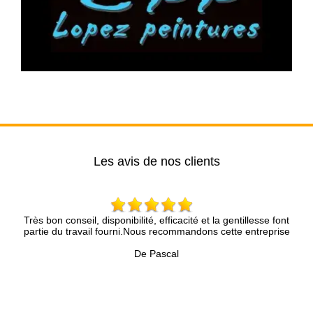
Les avis de nos clients
seil, disponibilité, efficacité et la gentillesse font
Entreprise très
ravail fourni.Nous recommandons cette entreprise
rapidement, le devis
pro.
De Pascal