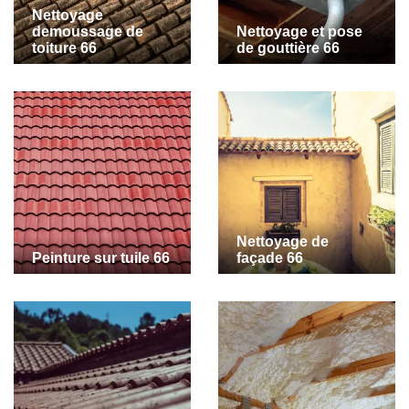
Nettoyage
demoussage de
Nettoyage et pose
toiture 66
de gouttière 66
Nettoyage de
Peinture sur tuile 66
façade 66