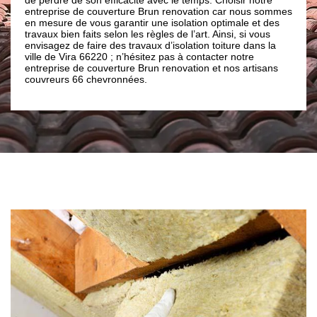
celle-ci soit parfaiteme
de couverture Brun renovation car nous sommes
appel à un profession
e vous garantir une isolation optimale et des
renovation pour que vo
faits selon les règles de l’art. Ainsi, si vous
bien aux normes et pui
 faire des travaux d’isolation toiture dans la
fonctionnements.
a 66220 ; n’hésitez pas à contacter notre
de couverture Brun renovation et nos artisans
6 chevronnées.