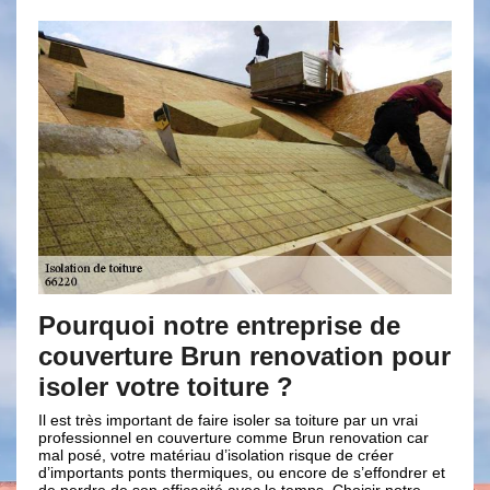
oi notre entreprise de
Brun renova
ture Brun renovation pour
travaux d’is
votre toiture ?
Une isolation acoustiqu
plafond, des murs et de
mportant de faire isoler sa toiture par un vrai
pour objectif de limiter
el en couverture comme Brun renovation car
nécessaire de procéder 
tre matériau d’isolation risque de créer
pour votre tranquillité 
s ponts thermiques, ou encore de s’effondrer et
l’isolation phonique au
 son efficacité avec le temps. Choisir notre