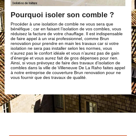
De vrai professionnel pour
l’isolation de votre toit
le ?
Lors d'une nouvelle construction ou lors d’un projet de
ra que
rénovation, depuis le comble ; la pose d'isolation peut être
bles, vous
réalisée de chaque côté : au-dessus ou en-dessous des
dispensable
chevrons. Mais pour ce faire, il est essentiel de faire appel
Brun
à un professionnel en couverture comme Brun renovation.
 si votre
D’ailleurs, isoler le toit est un bon moyen pour améliorer la
 vous
performance du toit pour une maison dans une
s de gain
température froide. Ainsi, si vous désirez avoir une bonne
our rien.
isolation de toiture ; contactez sans plus attendre notre
olation de
entreprise de couverture Brun renovation dans la ville de
faites appel
Villeneuve De La Raho 66180.
on pour ne