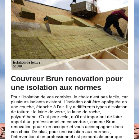
 pour
Les compétences de nos
artisans en isolation de toiture
intérieure
 facile, car
appliquée en
Notre entreprise de couverture Brun renovation et nos
 d’isolation
artisans couvreurs 66 maitrisent à a perfection toutes les
techniques pour l’isolation de toiture intérieure. En effet,
 de faire
nous pouvons travailler avec de la laine minérale en
 Brun
panneaux, en rouleaux ou en vrac soufflée. Nos artisans
ner dans
couvreurs sauront s’adapter et trouver les meilleurs
s ;
solutions pour que les travaux d’isolation de toiture
 pour que