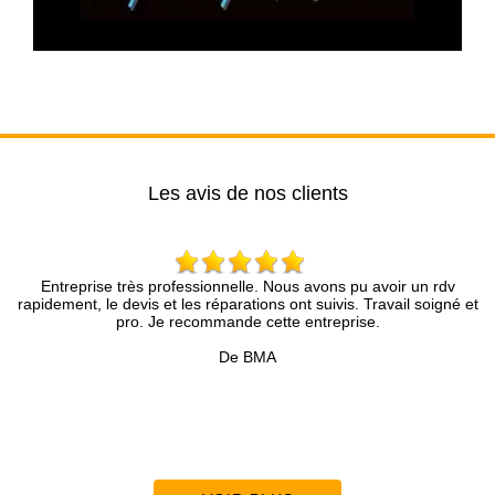
Les avis de nos clients
 un rdv
Brun Rénovation….une assurance d’un travail bien fait, u
l soigné et
compétence et une analyse du chantier presque chirurgical
présenté avec une infinie gentillesse !! Un contact extrême
précieux pour tous mes futurs travaux et rénovation !!
Accompagné d’une équipe d’excellence sérieuse et sympat
!!
De sertopro69