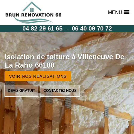
MENU
04 82 29 61 65
06 40 09 70 72
-
Isolation de toiture à Villeneuve De
La Raho 66180
VOIR NOS RÉALISATIONS
DEVIS GRATUIT
CONTACTEZ NOUS