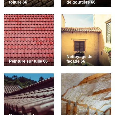
toiture 66
de gouttière 66
Nettoyage de
Peinture sur tuile 66
façade 66