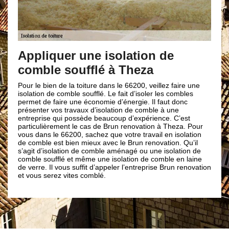
Pourquoi iso
uer une isolation de
Procéder à une isolati
bénéfique ; car en fais
 soufflé à Theza
réduisez la facture de 
de faire appel à un vr
 de la toiture dans le 66200, veillez faire une
renovation pour prendre
 comble soufflé. Le fait d’isoler les combles
isolation ne sera pas i
aire une économie d’énergie. Il faut donc
n’aurez pas le confort 
os travaux d’isolation de comble à une
d’énergie et vous aurez
qui possède beaucoup d’expérience. C’est
Ainsi, si vous prévoyez
ement le cas de Brun renovation à Theza. Pour
combles dans la ville d
 66200, sachez que votre travail en isolation
entreprise de couvertu
st bien mieux avec le Brun renovation. Qu’il
fournir que des travaux
olation de comble aménagé ou une isolation de
flé et même une isolation de comble en laine
 vous suffit d’appeler l’entreprise Brun renovation
z vites comblé.