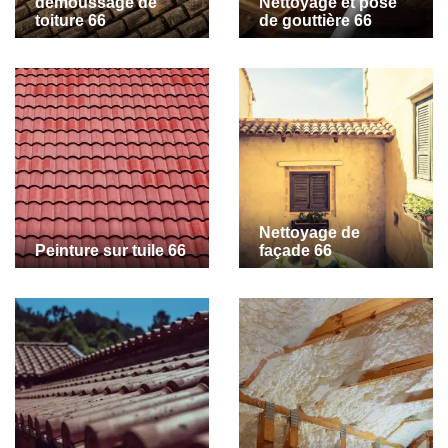
demoussage de
Nettoyage et pose
toiture 66
de gouttière 66
Nettoyage de
Peinture sur tuile 66
façade 66