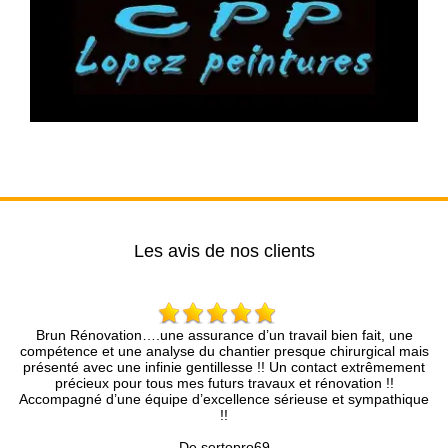
Les avis de nos clients
on….une assurance d’un travail bien fait, une
Entreprise très pr
ne analyse du chantier presque chirurgical mais
rapidement, le devis e
ne infinie gentillesse !! Un contact extrêmement
pro. Je
our tous mes futurs travaux et rénovation !!
e équipe d’excellence sérieuse et sympathique
!!
De sertopro69