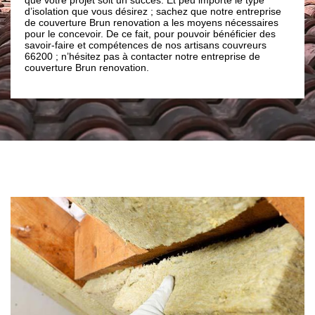
les travaux d'isolation et
e vous désirez ; sachez que notre entreprise
toiture. Ainsi, contactez 
 Brun renovation a les moyens nécessaires
renovation pour des presta
oir. De ce fait, pour pouvoir bénéficier des
parfaitement aux normes
t compétences de nos artisans couvreurs
tez pas à contacter notre entreprise de
un renovation.