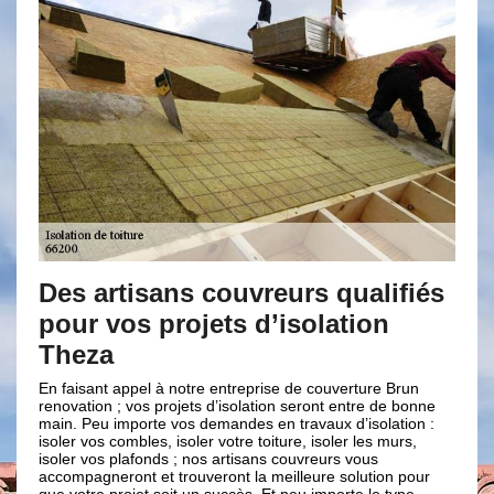
isans couvreurs qualifiés
Une isolation 
 projets d’isolation
avec Brun ren
Au service des habitants 
plusieurs années, notre 
el à notre entreprise de couverture Brun
renovation est en mesure 
os projets d’isolation seront entre de bonne
demandes en matière d’iso
orte vos demandes en travaux d’isolation :
expertise et notre profes
les, isoler votre toiture, isoler les murs,
prestations de haute qual
fonds ; nos artisans couvreurs vous
la hauteur de vos deman
 et trouveront la meilleure solution pour
Brun renovation est une e
et soit un succès. Et peu importe le type