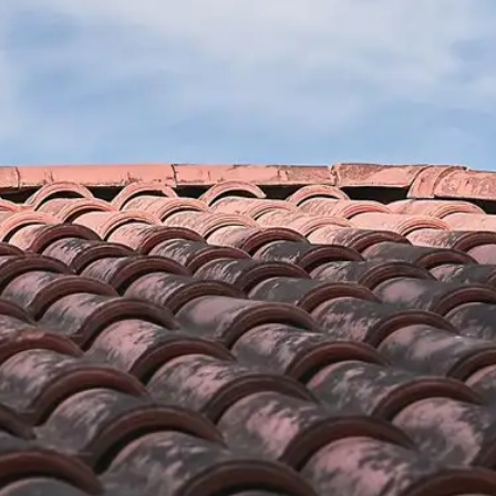
L’importance d’isoler son toi
s pouvons
Peu importe les saisons vous aurez toujours des ava
oiture, comme : la
toit de votre maison. En effet, vous diminuez amplem
es, les laines de
chaleur en gardant votre tuile chaude. Pour dire, l'isol
fibres de bois, la
permet d'éviter une dispersion inutile de la chaleur 
ssi les produits
l'année. Même s'il fait froid en hiver, vous vous sen
et le verre
vous, si l’isolation de toit est installée convenablemen
de couverture Brun
de l’été vous empêche de bien respirer, la températ
on de ces matériaux
maison sera ambiante. Ainsi, isoler son toit est une 
 en matériaux
négliger.
.