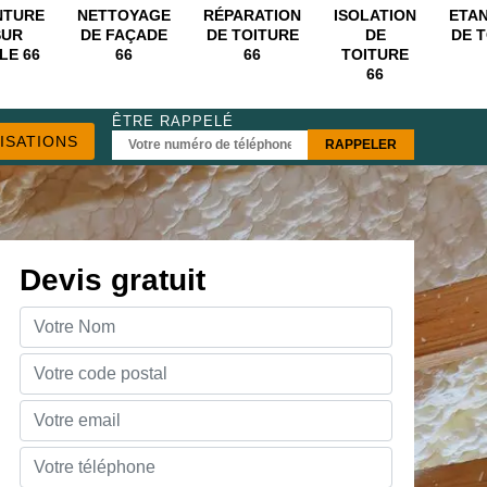
NTURE
NETTOYAGE
RÉPARATION
ISOLATION
ETA
SUR
DE FAÇADE
DE TOITURE
DE
DE 
LE 66
66
66
TOITURE
66
ÊTRE RAPPELÉ
ISATIONS
Devis gratuit