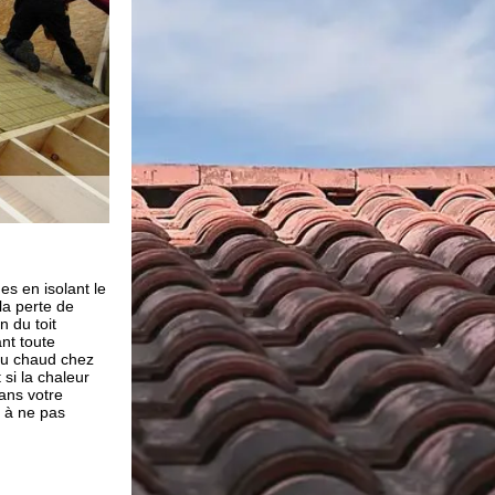
s
Nos diverses compétences
timiser la
Ayant les compétences et expériences requises ; nou
 existe
travailler avec tous les types de matériaux d’isolation t
 les isolants
laine de verre, la laine de roche, les mousses alvéolair
s matériaux
chanvre, laines de mouton, laines de bois, le liège, les 
ie, peut vous
ouate de cellulose ou encore le coton recyclé. Il y a au
nergie. Ainsi,
minéraux comme l'argile expansée ou encore la perlite 
ture Brun
cellulaire. Vous pouvez compter sur notre entreprise 
ue l’isolation de
renovation pour le soufflage, la projection ou l’injecti
d’isolation qu’ils soient d'origine végétale ou animale,
renouvelables ; nous avons les compétences pour cela