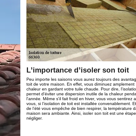
Les différentes sortes d’isolant
 en isolant le
Isoler une toiture, c'est réduire les fuites de chaleur et op
a perte de
consommation d'énergie dans votre maison. Sachez qu’il
du toit
différents types d’isolants, comme : les isolants végétaux,
t toute
minéraux, les isolants recyclés et artificiels. Le choix de
au chaud chez
d’isolation est très important car une isolation bien réuss
si la chaleur
rendre une économie d’environ 30 % sur votre facture d'é
ns votre
n’hésitez pas à faire appel à notre entreprise de couver
à ne pas
renovation et nos artisans couvreurs chevronnés ; pour q
votre toiture puisse être vraiment efficace.