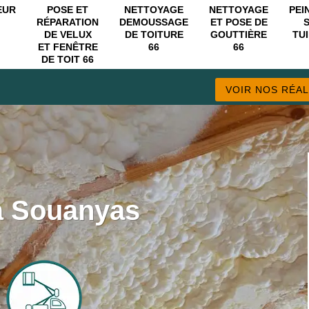
EUR
POSE ET
NETTOYAGE
NETTOYAGE
PEI
RÉPARATION
DEMOUSSAGE
ET POSE DE
DE VELUX
DE TOITURE
GOUTTIÈRE
TUI
ET FENÊTRE
66
66
DE TOIT 66
VOIR NOS RÉAL
 à Souanyas