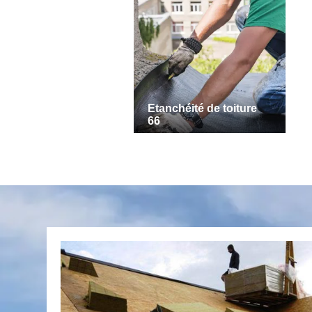
Etanchéité de toiture
66