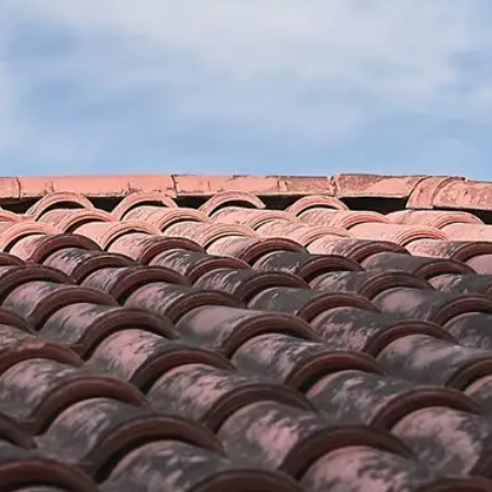
arda
Nos diverses compétences
Ayant les compétences et expériences requises ; no
travailler avec tous les types de matériaux d’isolation
qualité en toutes
laine de verre, la laine de roche, les mousses alvéolai
x en main ; il est
chanvre, laines de mouton, laines de bois, le liège, les
is. Faire une
ouate de cellulose ou encore le coton recyclé. Il y a a
ns engagements de
minéraux comme l'argile expansée ou encore la perlit
novation. De plus,
cellulaire. Vous pouvez compter sur notre entreprise
 de votre
renovation pour le soufflage, la projection ou l’inject
 de 24 heures).
d’isolation qu’ils soient d'origine végétale ou animal
ésitez pas à
renouvelables ; nous avons les compétences pour ce
on.