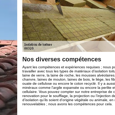
De vrai professionnel pour l’iso
de votre toit
uvons
re, comme : la
Lors d'une nouvelle construction ou lors d’un projet de r
les laines de
depuis le comble ; la pose d'isolation peut être réalisée 
s de bois, la
au-dessus ou en-dessous des chevrons. Mais pour ce fair
es produits
essentiel de faire appel à un professionnel en couvertu
e verre
renovation. D’ailleurs, isoler le toit est un bon moyen pou
ouverture Brun
performance du toit pour une maison dans une températu
 ces matériaux
Ainsi, si vous désirez avoir une bonne isolation de toiture
matériaux
sans plus attendre notre entreprise de couverture Brun 
la ville de Rigarda 66320.