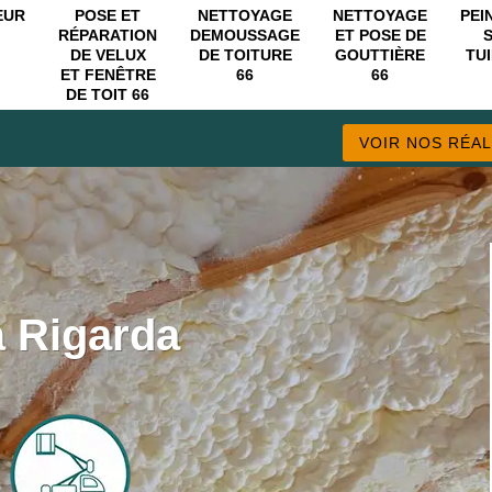
EUR
POSE ET
NETTOYAGE
NETTOYAGE
PEI
RÉPARATION
DEMOUSSAGE
ET POSE DE
DE VELUX
DE TOITURE
GOUTTIÈRE
TUI
ET FENÊTRE
66
66
DE TOIT 66
VOIR NOS RÉAL
 à Rigarda