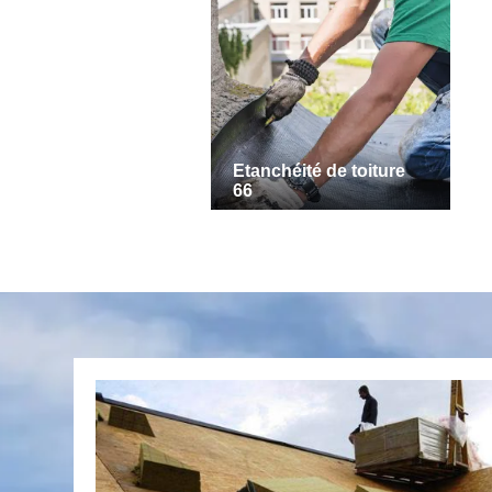
Etanchéité de toiture
66