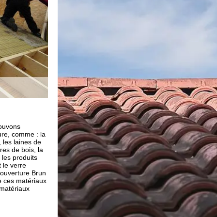
lation
Un devis isolation toiture Rig
gratuit
énovation,
Notre équipe d’artisan couvreur réalise des travaux de 
de chaque côté :
circonstances. Mais avant que nous prenions vos travau
e, il est
nécessaire que vous nous fassiez une demande de dev
re comme Brun
demande de devis isolation toiture est gratuite et sa
r améliorer la
votre part avec notre entreprise de couverture Brun re
re froide.
vous aurez une réponse claire, détaillée et sur mesure
 ; contactez
demande de devis dans les plus brefs délais (en moins
renovation dans
Alors, pour des travaux d’isolation toiture efficace ; n’h
contacter notre entreprise de couverture Brun renovati