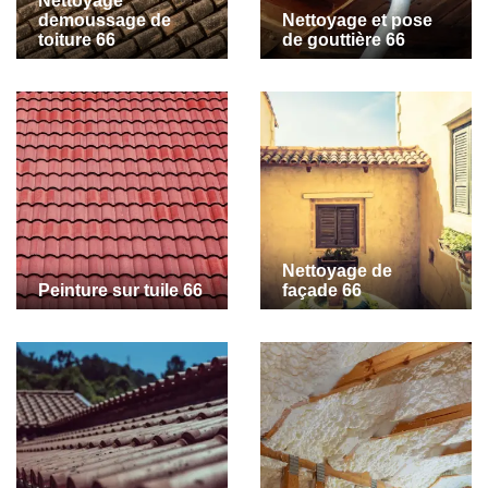
Nettoyage
demoussage de
Nettoyage et pose
toiture 66
de gouttière 66
Nettoyage de
Peinture sur tuile 66
façade 66