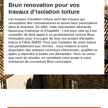
pour vos projets d’isol
 pour vos
Fillols
on toiture
En faisant appel à notre entreprise de co
 sont des travaux qui
renovation ; vos projets d’isolation seron
et savoir-faire particulières
main. Peu importe vos demandes en travau
tte intervention demande
isoler vos combles, isoler votre toiture, is
é ; c’est pour cela qu’il est
isoler vos plafonds ; nos artisans couvre
n professionnel comme Brun
accompagneront et trouveront la meilleur
ous vos projets d’isolation
que votre projet soit un succès. Et peu im
e l’isolation de votre toiture
d’isolation que vous désirez ; sachez que
; nous mettons à votre
de couverture Brun renovation a les moy
eurs chevronnés, qualifiés et
pour le concevoir. De ce fait, pour pouvoi
s demandes. Vous ne serez
savoir-faire et compétences de nos artis
tant votre projet à notre
66820 ; n’hésitez pas à contacter notre e
 renovation.
couverture Brun renovation.