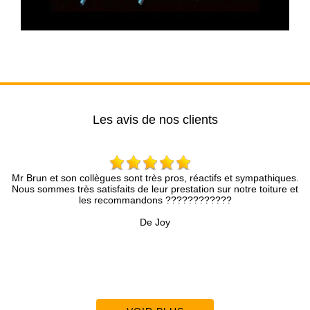
Les avis de nos clients
pros, réactifs et sympathiques.
Très bon conseil, disponibilité, efficaci
prestation sur notre toiture et
partie du travail fourni.Nous recomm
 ????????????
De Pascal
y