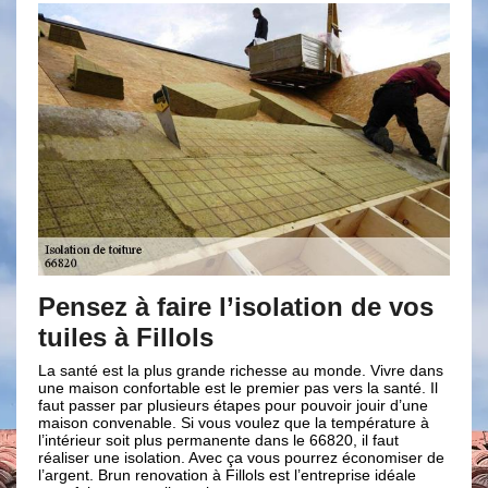
solation de vos
Brun renovation pour v
travaux d’isolation pho
hesse au monde. Vivre dans
Une isolation acoustique parfaite engage un
emier pas vers la santé. Il
plafond, des murs et des planchers. L'isola
 pour pouvoir jouir d’une
pour objectif de limiter la propagation du son
lez que la température à
nécessaire de procéder à cette intervention
dans le 66820, il faut
pour votre tranquillité dans votre maison. Il
 vous pourrez économiser de
l’isolation phonique au début de la construc
s est l’entreprise idéale
celle-ci soit parfaitement efficace. Il est né