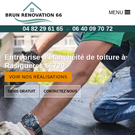
MENU
04 82 29 61 65
06 40 09 70 72
-
Entreprise d'étanchéité de toiture à
Rasigueres 66720
VOIR NOS RÉALISATIONS
DEVIS GRATUIT
CONTACTEZ NOUS