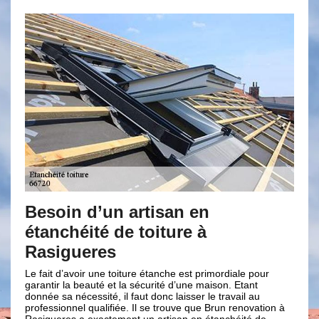
n en
Rendre votre toit de terra
e à
plus étanche à Rasiguere
Le fait de rendre votre toiture plus étanche es
mais un peu cher presque. C’est pour cela qu
est primordiale pour
renovation à Rasigueres vous propose ses se
une maison. Etant
des tarifs abordable et accessible à tous selon
sser le travail au
financier. Une fois entre les mains des couvre
e que Brun renovation à
toiture de Brun renovation, votre terrasse aura
n en étanchéité de