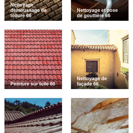
Nettoyage
demoussage de
Nettoyage et pose
toiture 66
de gouttière 66
Nettoyage de
Peinture sur tuile 66
façade 66