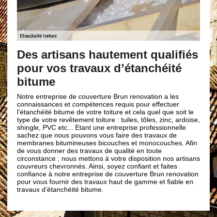
Tout pour l’étanchéité d
avec Brun renovation
ement qualifiés
d’étanchéité
Notre entreprise de couverture est qualifiée
des travaux d’étanchéité de toit à Rasiguer
préserver la qualité de votre toiture et pour 
durer dans le temps. Cette étanchéité garant
Brun renovation a les
de vos matériaux de couverture et notamm
equis pour effectuer
performance de vos tuiles. Pour s’assurer q
re et cela quel que soit le
ait une étanchéité optimale, nous applique
 tuiles, tôles, zinc, ardoise,
couches de matériaux ou de produits qui 
treprise professionnelle
eaux de s’infiltrer sur votre toit. Nos artis
aire des travaux de
connaissent parfaitement les méthodes ad
hes et monocouches. Afin
type de toiture, il vous suffit de faire confi
ualité en toute
compétences.
tre disposition nos artisans
ez confiant et faites
 couverture Brun renovation
aut de gamme et fiable en