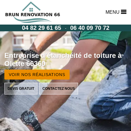
MENU
04 82 29 61 65
06 40 09 70 72
-
Entreprise d'étanchéité de toiture à
Olette 66360
VOIR NOS RÉALISATIONS
DEVIS GRATUIT
CONTACTEZ NOUS