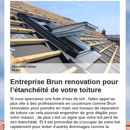
run renovation pour
Brun renovation po
de votre toiture
réparation infiltrat
toiture
uite d’eau de toit ; faites appel au
sionnels en couverture comme Brun
Les traces noires sur les murs et 
e en main vos travaux de réparation
signes incontestable que des infilt
rrait engendrer de gros dégâts pour
quelques part sur votre toiture. Ces
c’est un signe que votre toit perd de
généralement dues à des défauts 
t primordial de s’occuper de votre toit
mal entretien de votre toit. Notre
r d’autres dommages comme la
Brun renovation vous propose des 