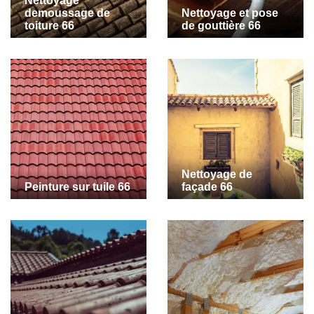
Nettoyage
demoussage de
Nettoyage et pose
toiture 66
de gouttière 66
Nettoyage de
Peinture sur tuile 66
façade 66