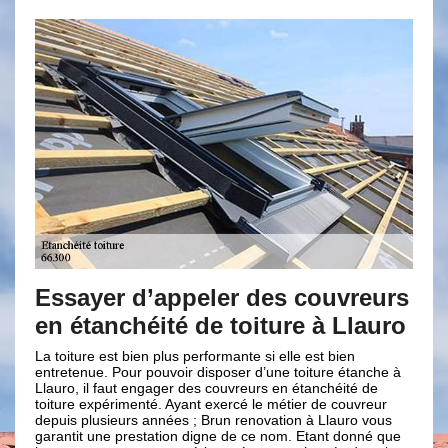
ler des couvreurs
Entreprise Brun reno
e toiture à Llauro
l’étanchéité de votre 
formante si elle est bien
Si vous apercevez une fuite d’eau de to
isposer d’une toiture étanche à
plus vite à des professionnels en co
s couvreurs en étanchéité de
renovation pour prendre en main vos 
 exercé le métier de couvreur
de toiture car cela pourrait engendre
Brun renovation à Llauro vous
votre maison ; de plus c’est un signe 
gne de ce nom. Etant donné que
son étanchéité. Et il est primordial de 