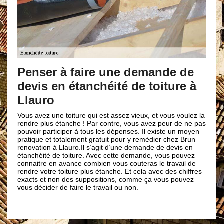
Un devis étanchéité 
gratuit
e une demande de
héité de toiture à
N’hésitez pas à vous adresser à not
couverture Brun renovation et à not
en étanchéité toit gratuit et détaillé.
une idée de vos besoins, nous fais
 est assez vieux, et vous voulez la
préalable avant toutes intervention
r contre, vous avez peur de ne pas
prenions en main vos travaux, il es
 les dépenses. Il existe un moyen
nous envoyer une demande de devis 
atuit pour y remédier chez Brun
n’aurez qu’à remplir le formulaire de
’agit d’une demande de devis en
avec vos coordonnées. Nos qualifica
vec cette demande, vous pouvez
compétence ont fait de notre équipe
ien vous couteras le travail de
chevronnés et réputés dans le dom
 étanche. Et cela avec des chiffres
votre demande vous parviendra en m
sitions, comme ça vous pouvez
sans engagement de votre part.
ravail ou non.