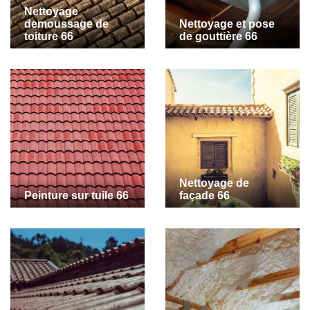
Nettoyage
demoussage de
Nettoyage et pose
toiture 66
de gouttière 66
Nettoyage de
Peinture sur tuile 66
façade 66