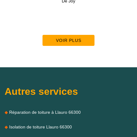
e Joy
De BM
VOIR PLUS
Autres services
Réparation de toiture à Llauro 66300
Isolation de toiture Llauro 66300