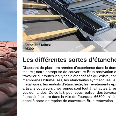
ités
Optez pour une étanchéité à 
synthétique
ine de la
st capable de
Faites appel à l’entreprise Brun renovation pour la réalis
me : les
l’étanchéité à membrane synthétique de votre toiture ter
euilles
ville de Fourques 66300. Nous vous proposons nos serv
is. Nos
des membranes synthétiques, tels que le PVC ou le zinc
ondre à toutes
votre toiture plate comme et bien plus étanche. Vos ava
iables en
pour cette technique d’étanchéité est que le matériau est
ez pas à faire
esthétique et perméable à la vapeur d’eau. Cela favoris
l’isolation de la toiture. Nos artisans couvreurs 66 réalis
avec soin et conformément aux règles ainsi qu’aux norm