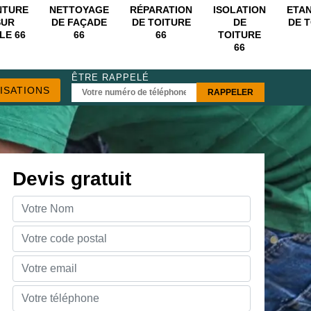
NTURE
NETTOYAGE
RÉPARATION
ISOLATION
ETA
SUR
DE FAÇADE
DE TOITURE
DE
DE 
LE 66
66
66
TOITURE
66
ÊTRE RAPPELÉ
ISATIONS
Devis gratuit