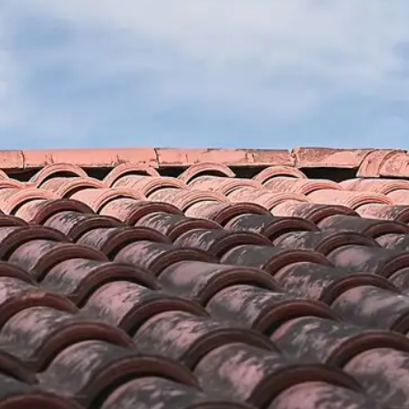
 avec Brun
Les différentes sortes d’étan
Disposant de plusieurs années d’expérience dans le
toiture ; notre entreprise de couverture Brun renovat
ser des travaux
travailler sur toutes les types d’étanchéités qui exist
qualité de votre
membranes bitumeuses, les étanchéités synthétiques,
étanchéité
métalliques, les enduits d’étanchéité, les revêtement
et notamment la
artisans couvreurs chevronnés sont tout à fait aptes
ture ait une
vos demandes. De ce fait, pour vous réaliser des tra
de matériaux ou de
étanchéité toiture dans la ville de Fourques 66300 ; n
e toit. Nos
appel à notre entreprise de couverture Brun renovati
méthodes adaptées
ce en leurs