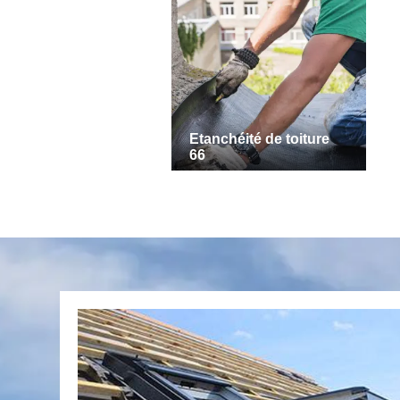
Etanchéité de toiture
66