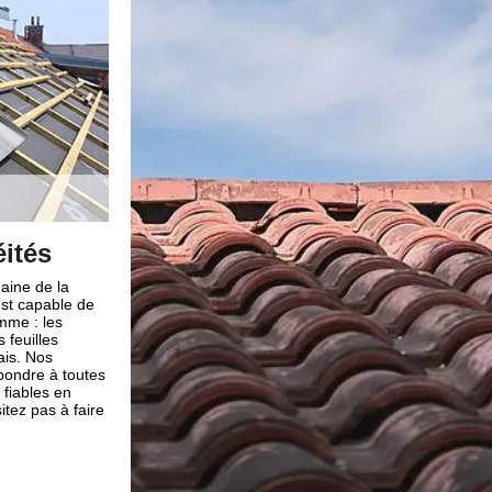
membrane
Tout pour l’étanchéité de toit
renovation
ation de
Notre entreprise de couverture est qualifiée pour réali
rasse dans la
d’étanchéité de toit à Fourques, ceci pour préserver la 
ices de pose
toiture et pour qu’il puisse durer dans le temps. Cette 
 pour rendre
garantie la durabilité de vos matériaux de couverture 
ntages en optant
performance de vos tuiles. Pour s’assurer que votre toi
 légère,
étanchéité optimale, nous appliquerons des couches 
e également
produits qui empêcheront les eaux de s’infiltrer sur votr
eront les travaux
artisans couvreurs 66 connaissent parfaitement les 
es en vigueur.
à chaque type de toiture, il vous suffit de faire confian
compétences.