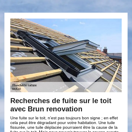
Recherches de fuite sur le toit
Besoin
avec Brun renovation
étanch
De Co
Une fuite sur le toit, n’est pas toujours bon signe ; en effet
cela peut être dégradant pour votre habitation. Une tuile
Le fait d’a
fissurée, une tuile déplacée pourraient être la cause de la
garantir la
fuite sur le toit. Mais pour pouvoir trouver la source exacte