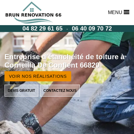
MENU
04 82 29 61 65
06 40 09 70 72
-
Entreprise d'étanchéité de toiture à
Corneilla De Conflent 66820
VOIR NOS RÉALISATIONS
DEVIS GRATUIT
CONTACTEZ NOUS