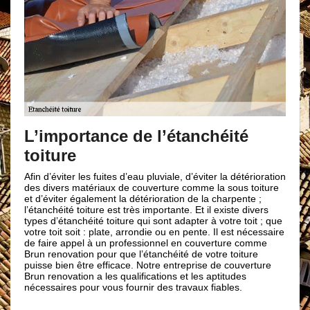
Faire
d’éta
L’importance de l’étanchéité
Corne
toiture
Pour votr
Afin d’éviter les fuites d’eau pluviale, d’éviter la détérioration
directeme
des divers matériaux de couverture comme la sous toiture
Conflent.
et d’éviter également la détérioration de la charpente ;
compéten
l’étanchéité toiture est très importante. Et il existe divers
d’étanché
types d’étanchéité toiture qui sont adapter à votre toit ; que
renovatio
votre toit soit : plate, arrondie ou en pente. Il est nécessaire
conséquen
de faire appel à un professionnel en couverture comme
domaine. Q
Brun renovation pour que l’étanchéité de votre toiture
bien enco
puisse bien être efficace. Notre entreprise de couverture
toiture s
Brun renovation a les qualifications et les aptitudes
nécessaires pour vous fournir des travaux fiables.