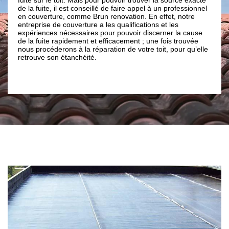
donnée sa n
de la fuite, il est conseillé de faire appel à un professionnel
professionn
en couverture, comme Brun renovation. En effet, notre
Corneilla 
entreprise de couverture a les qualifications et les
étanchéité 
expériences nécessaires pour pouvoir discerner la cause
dans tous l
de la fuite rapidement et efficacement ; une fois trouvée
votre toitu
nous procéderons à la réparation de votre toit, pour qu’elle
tout cela a
retrouve son étanchéité.
n’hésitez p
Conflent po