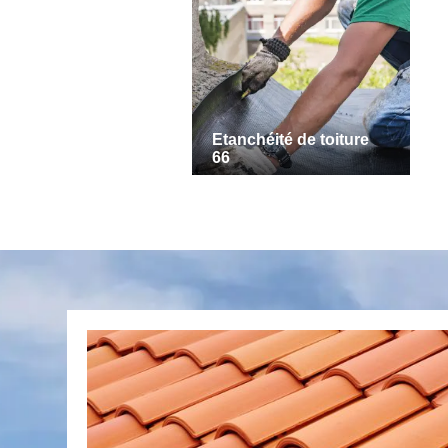
Etanchéité de toiture
66