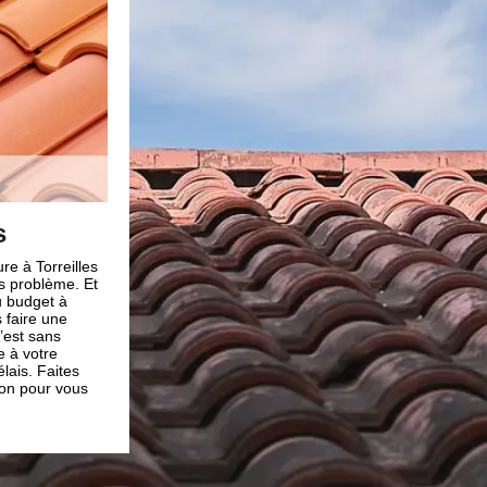
tures
La pose de toiture avec Br
rreilles 66440 vous
Souhaitez-vous avoir une nouvelle toiture parfa
oiture pour votre
normes ? La solution est de faire appel à une en
ruction et l’entretien
telle que la nôtre Brun renovation. Nous pouvons i
ent en mesure de
vos rêves en s’assurant que celle-ci soit complè
e et le démoussage de
résistante et solide. Nos artisans couvreurs son
ure sur tuile, le
construire une toiture plate, une toiture en pente 
oiture, l’isolation
selon vos besoins, choix et exigences. Nos exper
estations, n’hésitez
en place le type de revêtement de votre choix : ar
shingle, zinc, béton, tôles, PVC, bois etc.