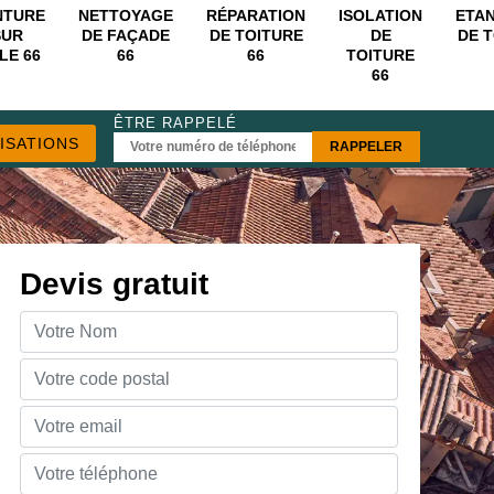
NTURE
NETTOYAGE
RÉPARATION
ISOLATION
ETA
SUR
DE FAÇADE
DE TOITURE
DE
DE 
LE 66
66
66
TOITURE
66
ÊTRE RAPPELÉ
ISATIONS
Devis gratuit