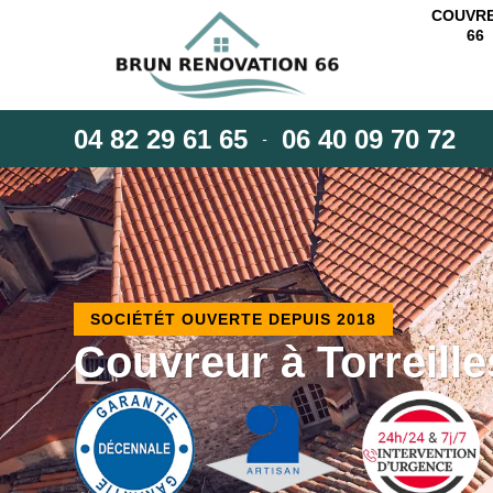
COUVR
66
04 82 29 61 65
06 40 09 70 72
-
SOCIÉTÉT OUVERTE DEPUIS 2018
Couvreur à Torreill