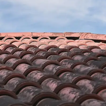
un renovation
Devis couvreur gratuit Tor
itement conforme aux
Peu importe vos demandes et besoins en travaux
treprise de couverture
66440, nos artisans couvreurs peuvent s’en o
nstaller la toiture de
pour avoir connaissances des travaux à entrep
tement étanche,
engager, de la durée de l’intervention ; vous p
t en mesure de
demande de devis couvreur, sachez que c’est gr
et une toiture-terrasse,
engagement de votre part. Une réponse claire e
ts peuvent aussi mettre
demande de devis vous parviendra dans les plus
doise, tuiles, bac acier,
confiance à notre entreprise de couverture Br
fournir des travaux à la hauteur de vos investi