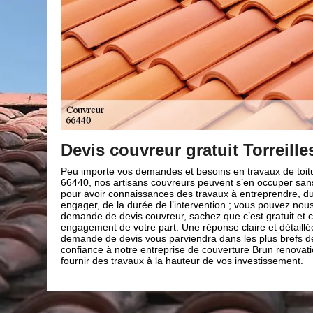
les
Nos diverses prestations toi
oiture à Torreilles
L’entreprise de toiture Brun renovation située à To
 sans problème. Et
propose un large choix de services en travaux de t
e, du budget à
satisfaction. Ainsi, mis à part la rénovation, la const
 nous faire une
de toiture, nos artisans couvreurs 66 sont égalem
et c’est sans
fournir diverses prestations, comme : le nettoyag
illée à votre
toiture, le nettoyage et la pose de gouttière, la peint
s délais. Faites
nettoyage et le ravalement de façade, la réparation t
ovation pour vous
toiture, l’étanchéité toiture. Avec ces différentes pr
nt.
donc plus à nous contacter.