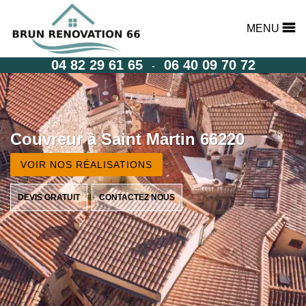
MENU
04 82 29 61 65
06 40 09 70 72
-
Couvreur à Saint Martin 66220
VOIR NOS RÉALISATIONS
DEVIS GRATUIT
CONTACTEZ NOUS