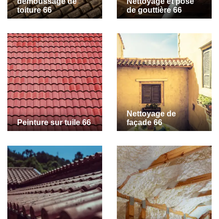
demoussage de
Nettoyage et pose
toiture 66
de gouttière 66
Nettoyage de
Peinture sur tuile 66
façade 66