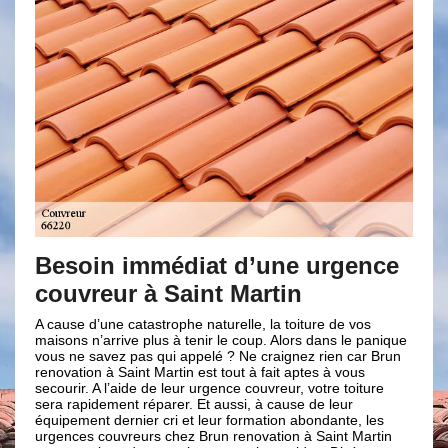
re
Besoin immédiat d’une urgence
Une
couvreur à Saint Martin
che
 de
e
A cause d’une catastrophe naturelle, la toiture de vos
Que ce 
e ou
maisons n’arrive plus à tenir le coup. Alors dans le panique
la répa
nos
vous ne savez pas qui appelé ? Ne craignez rien car Brun
neuf de
 de
renovation à Saint Martin est tout à fait aptes à vous
tout à 
secourir. A l’aide de leur urgence couvreur, votre toiture
Nos cou
mpte
sera rapidement réparer. Et aussi, à cause de leur
de bâti
équipement dernier cri et leur formation abondante, les
sont ég
urgences couvreurs chez Brun renovation à Saint Martin
qualité
n