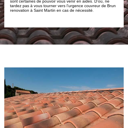
sont certaines de pouvoir vous venir en aides. D’où, ne
syndics,
ser
tardez pas à vous tourner vers l’urgence couvreur de Brun
projet 
renovation à Saint Martin en cas de nécessité.
d’exper
de vos 