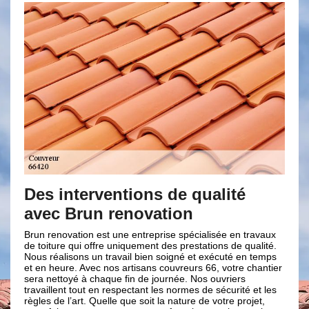
es interventions de qualité
Entrepr
vec Brun renovation
expérim
n renovation est une entreprise spécialisée en travaux
Si vous êtes à
toiture qui offre uniquement des prestations de qualité.
vous, l’entrep
s réalisons un travail bien soigné et exécuté en temps
vous satisfaire
en heure. Avec nos artisans couvreurs 66, votre chantier
les travaux sel
a nettoyé à chaque fin de journée. Nos ouvriers
couvreurs conn
vaillent tout en respectant les normes de sécurité et les
chaque type d’
les de l’art. Quelle que soit la nature de votre projet,
couvreur repos