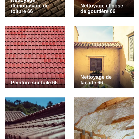
Nettoyage
demoussage de
Nettoyage et pose
toiture 66
de gouttière 66
Nettoyage de
Peinture sur tuile 66
façade 66