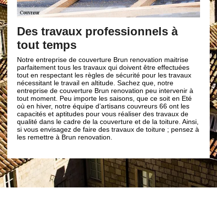
Des tr
rapide
Des travaux professionnels à
tout temps
Notre entrep
d’une équipe
avons une bon
otre entreprise de couverture Brun renovation maitrise
hasard, tout
arfaitement tous les travaux qui doivent être effectuées
notre rapidit
out en respectant les règles de sécurité pour les travaux
vitesse est 
écessitant le travail en altitude. Sachez que, notre
étape de la 
ntreprise de couverture Brun renovation peu intervenir à
Et avec cett
out moment. Peu importe les saisons, que ce soit en Eté
travaux fiab
ù en hiver, notre équipe d’artisans couvreurs 66 ont les
entreprise d
apacités et aptitudes pour vous réaliser des travaux de
seront jamais
ualité dans le cadre de la couverture et de la toiture. Ainsi,
i vous envisagez de faire des travaux de toiture ; pensez à
es remettre à Brun renovation.