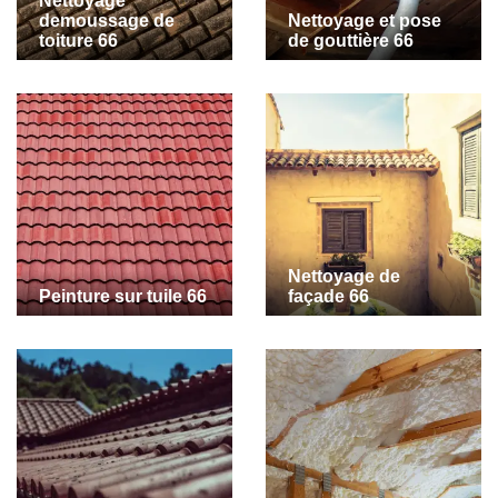
Nettoyage
demoussage de
Nettoyage et pose
toiture 66
de gouttière 66
Nettoyage de
Peinture sur tuile 66
façade 66