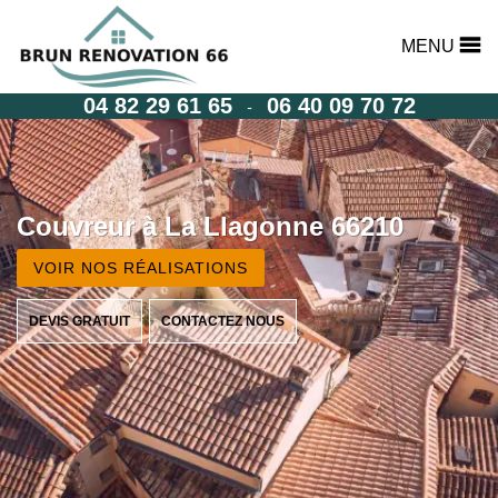
MENU
04 82 29 61 65
06 40 09 70 72
-
Couvreur à La Llagonne 66210
VOIR NOS RÉALISATIONS
DEVIS GRATUIT
CONTACTEZ NOUS