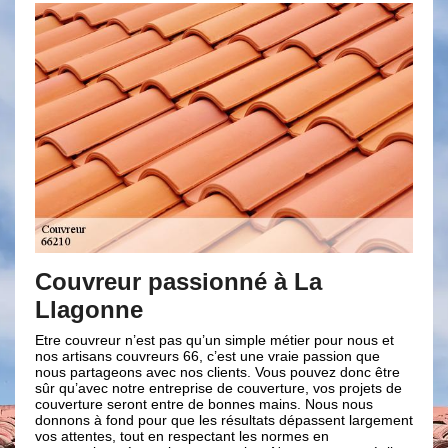
vreur passionné à La
Vos avant
gonne
renovatio
uvreur n’est pas qu’un simple métier pour nous et
Nos qualité de tra
isans couvreurs 66, c’est une vraie passion que
nous sommes très p
rtageons avec nos clients. Vous pouvez donc être
domaine de la toit
avec notre entreprise de couverture, vos projets de
entreprise, nous e
ure seront entre de bonnes mains. Nous nous
étonnante tout en
 à fond pour que les résultats dépassent largement
conseillons pour l’
entes, tout en respectant les normes en
proposerons la sol