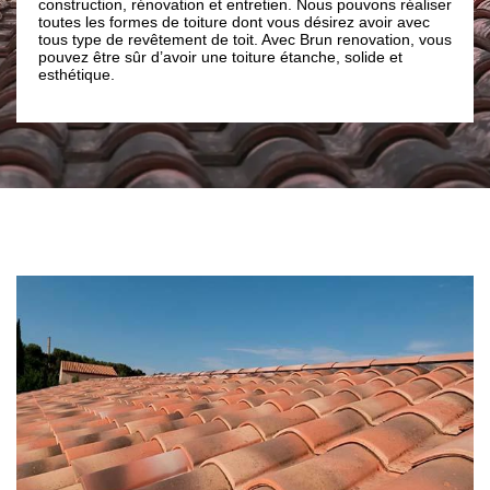
ction, rénovation et entretien. Nous pouvons réaliser
faite appel à notr
les formes de toiture dont vous désirez avoir avec
services de qualit
pe de revêtement de toit. Avec Brun renovation, vous
bénéficier de tous
être sûr d’avoir une toiture étanche, solide et
que.