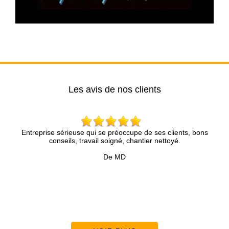
Les avis de nos clients
reprise sérieuse qui se préoccupe de ses clients, bons
Brun Rén
conseils, travail soigné, chantier nettoyé.
compétence 
présenté av
De MD
précie
Accompagné