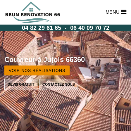
MENU
04 82 29 61 65
06 40 09 70 72
-
Couvreur à Jujols 66360
VOIR NOS RÉALISATIONS
DEVIS GRATUIT
CONTACTEZ NOUS