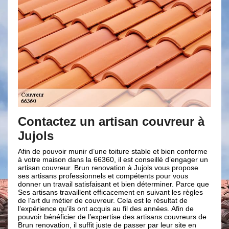
un artisan couvreur à
Des travaux pro
tout temps
nir d’une toiture stable et bien conforme
Notre entreprise de couvertur
s la 66360, il est conseillé d’engager un
parfaitement tous les travaux 
Brun renovation à Jujols vous propose
tout en respectant les règles 
ssionnels et compétents pour vous
nécessitant le travail en altit
atisfaisant et bien déterminer. Parce que
entreprise de couverture Brun
llent efficacement en suivant les règles
tout moment. Peu importe les 
de couvreur. Cela est le résultat de
où en hiver, notre équipe d’ar
 ont acquis au fil des années. Afin de
capacités et aptitudes pour v
de l’expertise des artisans couvreurs de
qualité dans le cadre de la cou
suffit juste de passer par leur site en
si vous envisagez de faire des