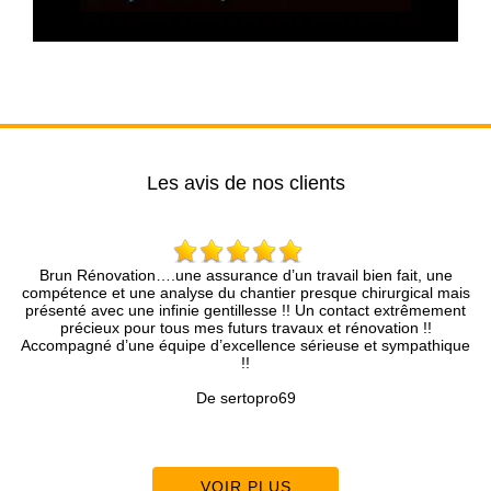
Les avis de nos clients
….une assurance d’un travail bien fait, une
Entreprise très prof
analyse du chantier presque chirurgical mais
rapidement, le devis et l
infinie gentillesse !! Un contact extrêmement
pro. Je r
 tous mes futurs travaux et rénovation !!
équipe d’excellence sérieuse et sympathique
!!
De sertopro69
VOIR PLUS