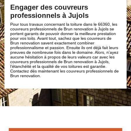
couvreur à Juj
des couvreurs
nnels à Jujols
A cause d’une catastrophe na
maisons n’arrive plus à teni
vous ne savez pas qui appe
x concernant la toiture dans le 66360, les
renovation à Jujols est tout 
sionnels de Brun renovation à Jujols se
l’aide de leur urgence couvr
de pouvoir donner la meilleure prestation
rapidement réparer. Et aus
Avant tout, sachez que les couvreurs de
dernier cri et leur formati
 savent exactement combiner
couvreurs chez Brun renovat
 et passion. Ensuite ils ont déjà fait leurs
pouvoir vous venir en aides
reuse fois dans le domaine. Alors, n’ayez
tourner vers l’urgence couv
n à propos de leurs valeurs car avec les
en cas de nécessité.
sionnels de Brun renovation à Jujols,
a qualité de vos toitures est garantie.
aintenant les couvreurs professionnels de