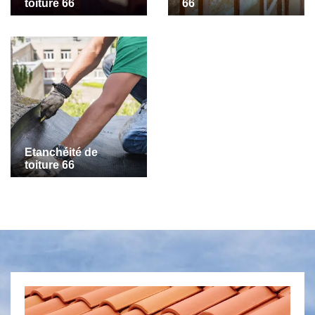
toiture 66
66
Etanchéité de
toiture 66