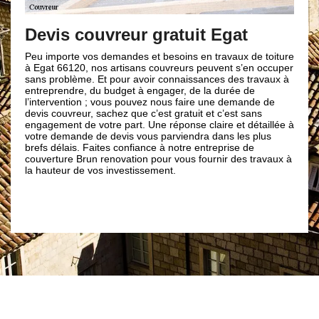
Des travaux
à moindre p
 couvreur gratuit Egat
Disposant des compét
te vos demandes et besoins en travaux de toiture
le domaine de la toit
120, nos artisans couvreurs peuvent s’en occuper
Brun renovation réal
lème. Et pour avoir connaissances des travaux à
mesure mais à prix r
dre, du budget à engager, de la durée de
concurrences. Que ce
ntion ; vous pouvez nous faire une demande de
rénovation ou un ent
reur, sachez que c’est gratuit et c’est sans
que notre entreprise
t de votre part. Une réponse claire et détaillée à
des travaux adaptés 
ande de devis vous parviendra dans les plus
Ainsi, pour pouvoir b
is. Faites confiance à notre entreprise de
prix ; n’hésitez pas 
e Brun renovation pour vous fournir des travaux à
couverture Brun reno
r de vos investissement.
couvreurs pour s’occ