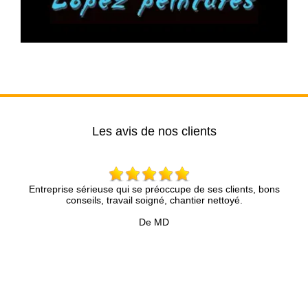
Les avis de nos clients
 sérieuse qui se préoccupe de ses clients, bons
Brun Rénovation
nseils, travail soigné, chantier nettoyé.
compétence et une
présenté avec une
De MD
précieux pour
Accompagné d’une 