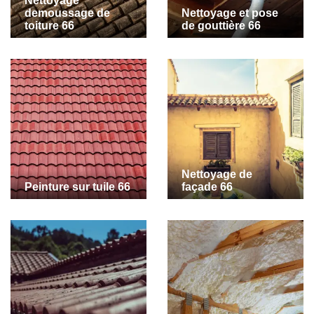
Nettoyage
demoussage de
Nettoyage et pose
toiture 66
de gouttière 66
Nettoyage de
Peinture sur tuile 66
façade 66