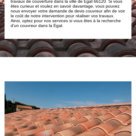
ouverture dans la ville de Egat 66120. Si vous
faite appel à notre ent
x et voulez en savoir davantage, vous pouvez
services de qualité en 
r votre demande de devis couvreur afin de voir
bénéficier de tous ces
otre intervention pour réaliser vos travaux.
 pour nos services si vous êtes à la recherche
ur dans la Egat.