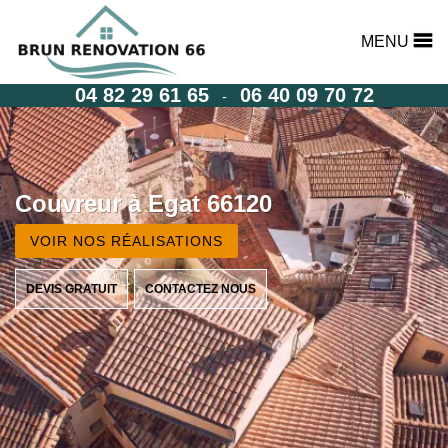
MENU
04 82 29 61 65
06 40 09 70 72
-
Couvreur à Egat 66120
VOIR NOS RÉALISATIONS
DEVIS GRATUIT
CONTACTEZ NOUS