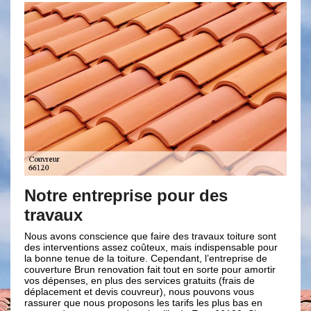
entreprise pour des
Vos avantag
x
renovation
conscience que faire des travaux toiture sont
Nos qualité de travaux
ntions assez coûteux, mais indispensable pour
nous sommes très profe
ue de la toiture. Cependant, l’entreprise de
domaine de la toiture. 
run renovation fait tout en sorte pour amortir
entreprise, nous exécu
, en plus des services gratuits (frais de
étonnante tout en resp
 et devis couvreur), nous pouvons vous
conseillons pour l’élab
 nous proposons les tarifs les plus bas en
proposerons la solution