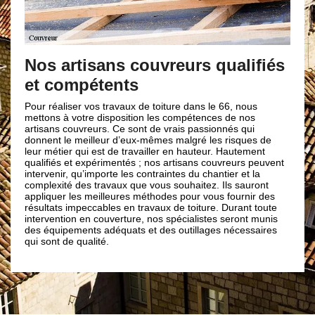
Besoin 
couvreu
os artisans couvreurs qualifiés
t compétents
A cause d’une 
maisons n’arri
vous ne savez 
r réaliser vos travaux de toiture dans le 66, nous
renovation à C
tons à votre disposition les compétences de nos
vous secourir. 
isans couvreurs. Ce sont de vrais passionnés qui
toiture sera r
nent le meilleur d’eux-mêmes malgré les risques de
équipement der
r métier qui est de travailler en hauteur. Hautement
urgences couv
lifiés et expérimentés ; nos artisans couvreurs peuvent
Roussillon son
ervenir, qu’importe les contraintes du chantier et la
D’où, ne tarde
plexité des travaux que vous souhaitez. Ils sauront
de Brun renov
liquer les meilleures méthodes pour vous fournir des
nécessité.
ultats impeccables en travaux de toiture. Durant toute
ervention en couverture, nos spécialistes seront munis
 équipements adéquats et des outillages nécessaires
 sont de qualité.