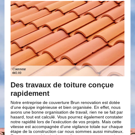
travaux de toiture conçue
Nos compét
idement
en travaux
ntreprise de couverture Brun renovation est dotée
Notre entreprise d
quipe ingénieuse et bien organisée. En effet, nous
interventions toitu
ne bonne organisation de travail, rien ne se fait par
66140 et de ses en
 tout est calculé. Vous pourrez également constater
expertise et notre 
pidité lors de l’exécution de vos projets. Mais cette
couverture, quel q
 est accompagnée d’une vigilance totale sur chaque
Dans tous les cas,
e la construction car nous sommes aussi minutieux.
renovation et nos 