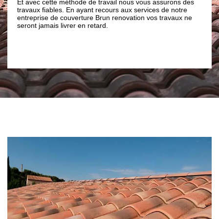
 cette méthode de travail nous vous assurons des
en main votre proj
 fiables. En ayant recours aux services de notre
des travaux de qual
ise de couverture Brun renovation vos travaux ne
des résultats à la 
amais livrer en retard.
contactez notre en
nous vous accompa
projet toiture dans