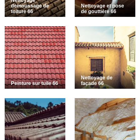
Nettoyage
demoussage de
Nettoyage et pose
toiture 66
de gouttière 66
Nettoyage de
Peinture sur tuile 66
façade 66