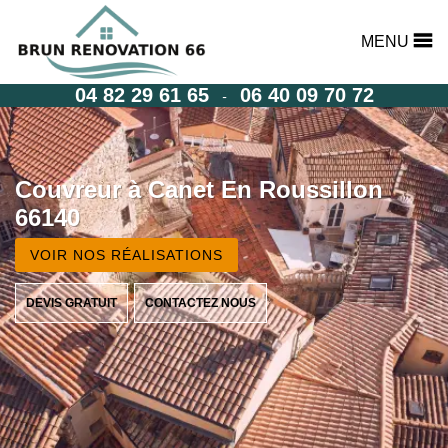
MENU
04 82 29 61 65
06 40 09 70 72
-
Couvreur à Canet En Roussillon
66140
VOIR NOS RÉALISATIONS
DEVIS GRATUIT
CONTACTEZ NOUS