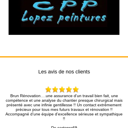
Les avis de nos clients
 Rénovation….une assurance d’un travail bien fait, une
Très bon c
ence et une analyse du chantier presque chirurgical mais
partie du
té avec une infinie gentillesse !! Un contact extrêmement
récieux pour tous mes futurs travaux et rénovation !!
agné d’une équipe d’excellence sérieuse et sympathique
!!
De sertopro69